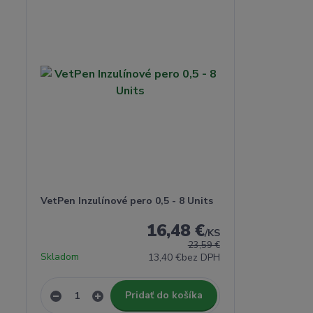
VetPen Inzulínové pero 0,5 - 8 Units
16,48 €
/
KS
23,59 €
Skladom
13,40 €
bez DPH
Pridať do košíka