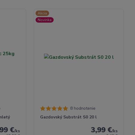
Akcia
Novinka
e
8 hodnotenie
mletý
Gazdovský Substrát S0 20 l
99 €
3,99 €
/
ks
/
ks