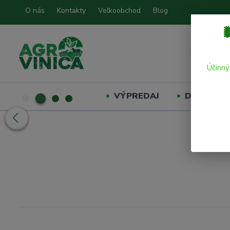
O nás
Kontakty
Veľkoobchod
Blog

Účinný
VÝPREDAJ
Domáci mil