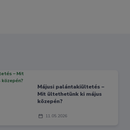
Májusi palántakiültetés –
Mit ültethetünk ki május
közepén?
11
05
2026