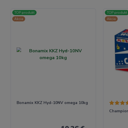
TOP produkt
TOP produkt
Akcia
Akcia
Bonamix KKZ Hyd-10NV omega 10kg
Champio