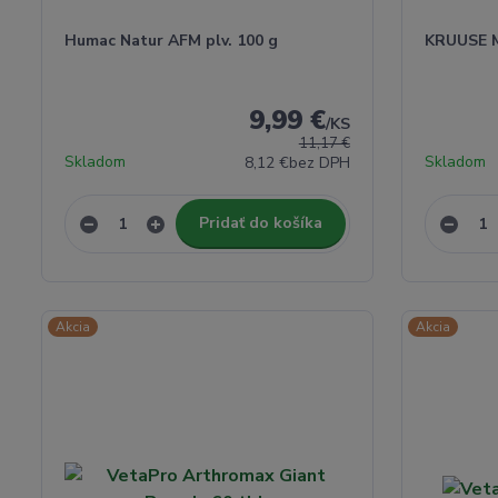
Humac Natur AFM plv. 100 g
KRUUSE M
9,99 €
/
KS
11,17 €
Skladom
Skladom
8,12 €
bez DPH
Pridať do košíka
Akcia
Akcia