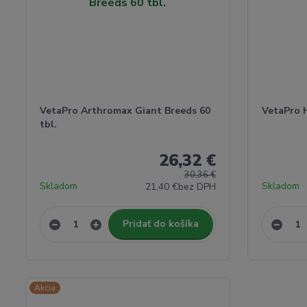
VetaPro Arthromax Giant Breeds 60
VetaPro 
tbl.
26,32 €
30,36 €
Skladom
Skladom
21,40 €
bez DPH
Pridať do košíka
Akcia