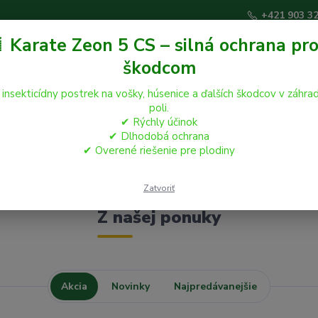
+421 903 3
 Karate Zeon 5 CS – silná ochrana pro
škodcom
Hľadať
 insekticídny postrek na vošky, húsenice a ďalších škodcov v záhrad
poli.
✔ Rýchly účinok
áčikovia
Hospodárske zvieratá
Záhrada
✔ Dlhodobá ochrana
✔ Overené riešenie pre plodiny
Zatvoriť
Z našej ponuky
Akcia
Novinky
Najpredávanejšie