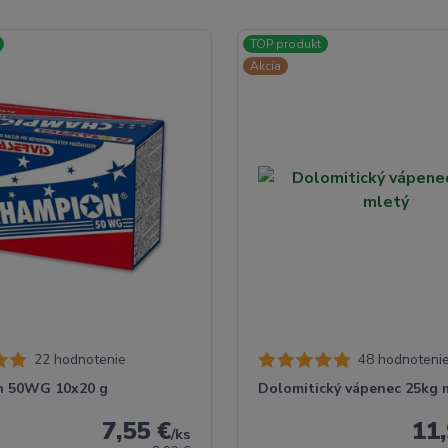
TOP produkt
Akcia
22 hodnotenie
48 hodnoteni
n 50WG 10x20 g
Dolomitický vápenec 25kg 
7,55 €
11,
/
ks