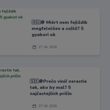
🇭🇺🍇 Miért nem fejlődik
megfelelően a szőlő? 5
gyakori ok
27
04
2026
🇸🇰🍇Prečo vinič nerastie
tak, ako by mal? 5
najčastejších príčin
27
04
2026