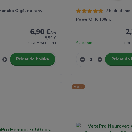
anuka G gél na rany
2 hodnotenie
PowerOf K 100ml
6,90 €
2
/
ks
8,50 €
Skladom
5,61 €
bez DPH
1,90
Pridať do košíka
Pridať do 
Akcia