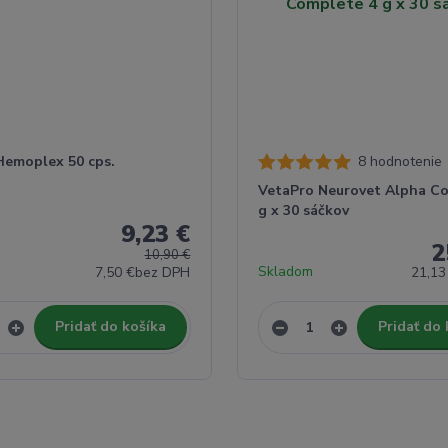
Hemoplex 50 cps.
8 hodnotenie
VetaPro Neurovet Alpha C
g x 30 sáčkov
9,23 €
2
10,90 €
Skladom
7,50 €
bez DPH
21,13
Pridať do košíka
Pridať do 