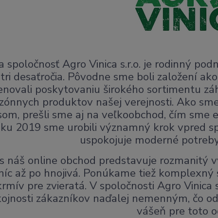
 spoločnosť Agro Vinica s.r.o. je rodinný podn
 tri desaťročia. Pôvodne sme boli založení a
enovali poskytovaniu širokého sortimentu zá
zónnych produktov našej verejnosti. Ako sme 
som, prešli sme aj na veľkoobchod, čím sme eš
oku 2019 sme urobili významný krok vpred s
uspokojuje moderné potreby
 náš online obchod predstavuje rozmanitý v
níc až po hnojivá. Ponúkame tiež komplexný 
krmív pre zvieratá. V spoločnosti Agro Vinica s
ojnosti zákazníkov naďalej nemenným, čo o
vášeň pre toto o