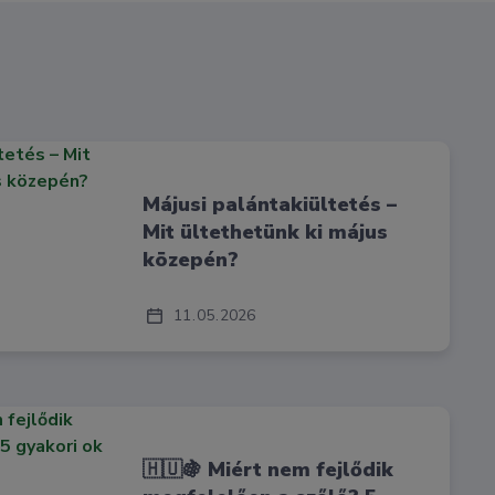
Májusi palántakiültetés –
Mit ültethetünk ki május
közepén?
11
05
2026
🇭🇺🍇 Miért nem fejlődik