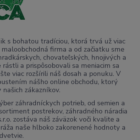
ik s bohatou tradíciou, ktorá trvá už viac
ko maloobchodná firma a od začiatku sme
hradkárskych, chovateľských, hnojivých a
rástli a prispôsobovali sa meniacim sa
te viac rozšírili náš dosah a ponuku. V
pustením nášho online obchodu, ktorý
 našich zákazníkov.
ýber záhradníckych potrieb, od semien a
sortiment postrekov, záhradného náradia
.r.o. zostáva náš záväzok voči kvalite a
dráža naše hlboko zakorenené hodnoty a
dvetvie.