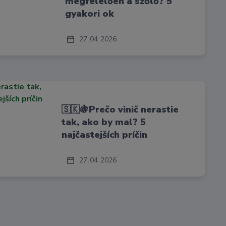
megfelelően a szőlő? 5
gyakori ok
27
04
2026
🇸🇰🍇Prečo vinič nerastie
tak, ako by mal? 5
najčastejších príčin
27
04
2026