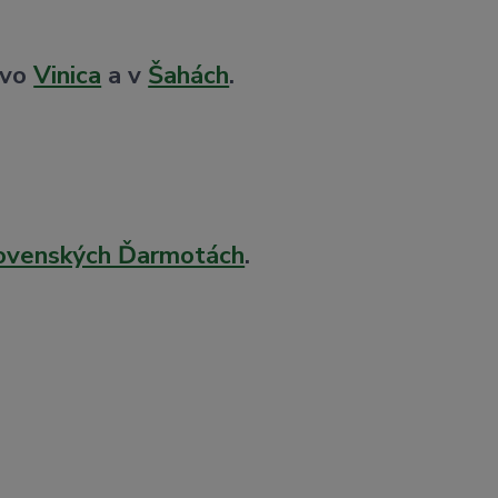
 vo
Vinica
a v
Šahách
.
ovenských Ďarmotách
.