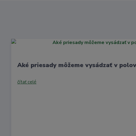
Aké priesady môžeme vysádzať v polov
čítať celé