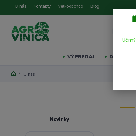
O nás
Kontakty
Veľkoobchod
Blog

Účinný
VÝPREDAJ
Domáci mil
O nás
Novinky