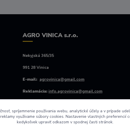
AGRO VINICA s.r.o.
Nekyjská 365/35
991 28 Vinica
E-mail:
agrovinica@gmail.com
Reklamácia:
info.agrovinica@gmail.com
Kontakt #:
+421907256445
čnosť, spríjemnenie používania webu, analytické účely a v prípade udel
Po - Pia od 8:00 do 16:00
a reklamy využívame súbory cookies. Nastavenie vlastných preferencií 
kedykoľvek upraviť odkazom v spodnej časti stránok.