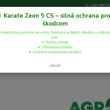
+421 903 3
 Karate Zeon 5 CS – silná ochrana pro
škodcom
Hľadať
 insekticídny postrek na vošky, húsenice a ďalších škodcov v záhrad
poli.
✔ Rýchly účinok
áčikovia
Hospodárske zvieratá
Záhrada
✔ Dlhodobá ochrana
✔ Overené riešenie pre plodiny
Zatvoriť