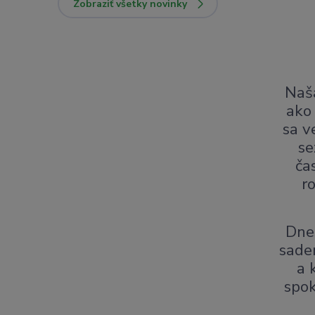
Zobraziť všetky novinky
Naša
ako
sa v
se
ča
r
Dnes
sade
a 
spok