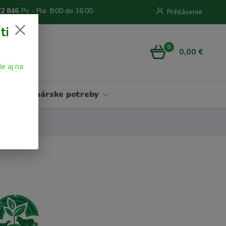
22 846
Po - Pia: 8:00 do 16:00
Prihlásenie
ti
0
0,00 €
e aj na
Vinárske potreby