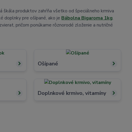
oká škála produktov zahŕňa všetko od špeciálneho krmiva
ké doplnky pre ošípané, ako je
Bábolna Bigaroma 1kg
.
zvierat, pričom ponúkame rôznorodé zloženie a nutričné
Ošípané
Doplnkové krmivo, vitamíny