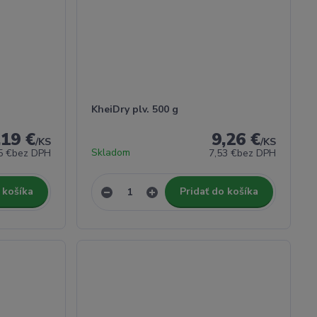
KheiDry plv. 500 g
,19 €
9,26 €
/
KS
/
KS
Skladom
5 €
bez DPH
7,53 €
bez DPH
 košíka
Pridať do košíka