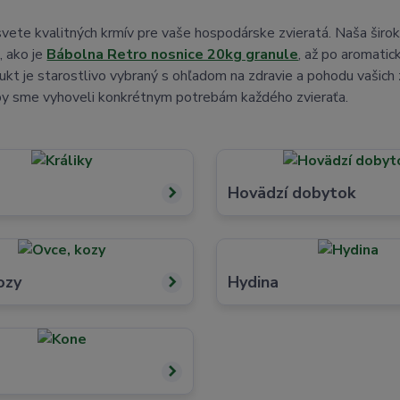
 svete kvalitných krmív pre vaše hospodárske zvieratá. Naša šir
, ako je
Bábolna Retro nosnice 20kg granule
, až po aromatic
kt je starostlivo vybraný s ohľadom na zdravie a pohodu vašich 
by sme vyhoveli konkrétnym potrebám každého zvieraťa.
Hovädzí dobytok
ozy
Hydina