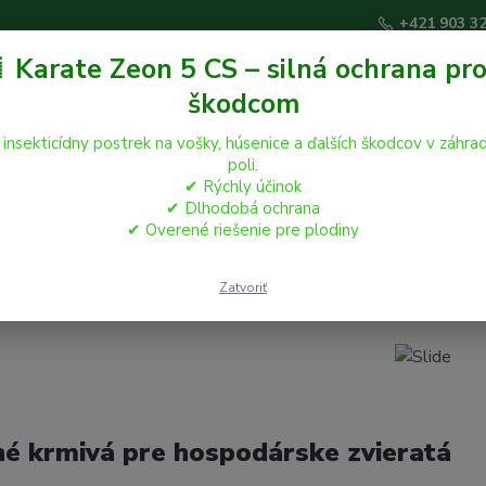
+421 903 3
 Karate Zeon 5 CS – silná ochrana pro
škodcom
Hľadať
 insekticídny postrek na vošky, húsenice a ďalších škodcov v záhrad
poli.
✔ Rýchly účinok
áčikovia
Hospodárske zvieratá
Záhrada
✔ Dlhodobá ochrana
✔ Overené riešenie pre plodiny
Zatvoriť
né krmivá pre hospodárske zvieratá