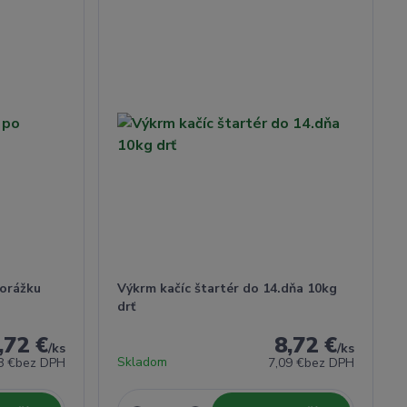
porážku
Výkrm kačíc štartér do 14.dňa 10kg
drť
,72 €
8,72 €
/
ks
/
ks
Skladom
8 €
bez DPH
7,09 €
bez DPH