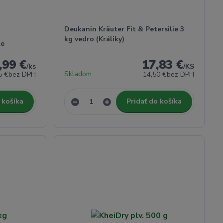
Deukanin Kräuter Fit & Petersilie 3
kg vedro (Králiky)
le
,99 €
17,83 €
/
ks
/
KS
Skladom
5 €
bez DPH
14,50 €
bez DPH
 košíka
Pridať do košíka