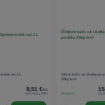
králik sol.1 L
Výkrm kačíc od 14.dňa po 
20kg šrot
8,51 €
15
/
KS
Skladom
6,92 €
bez DPH
12,7