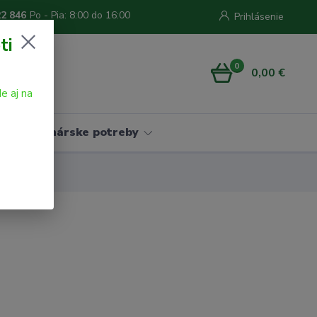
22 846
Po - Pia: 8:00 do 16:00
Prihlásenie
ti
0
0,00 €
e aj na
Vinárske potreby