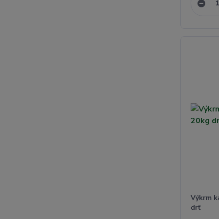
Výkrm ka
drť