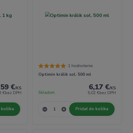
1 hodnotenie
Optimin králik sol. 500 ml
,59 €
6,17 €
/
KS
/
KS
Skladom
3 €
bez DPH
5,02 €
bez DPH
 košíka
Pridať do košíka