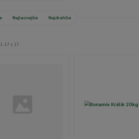
e
Najlacnejšie
Najdrahšie
1-17 z 17