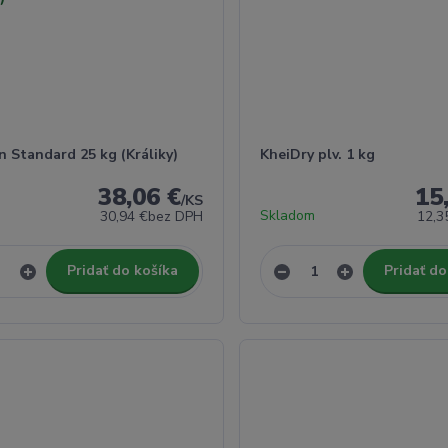
 Standard 25 kg (Králiky)
KheiDry plv. 1 kg
38,06 €
15
/
KS
Skladom
30,94 €
bez DPH
12,3
Pridať do košíka
Pridať do