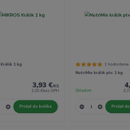
Králik 1 kg
1 hodnotenie
NutriMix králik plv. 1 kg
3,93 €
4
/
KS
Skladom
3,20 €
bez DPH
3,7
Pridať do košíka
Pridať do