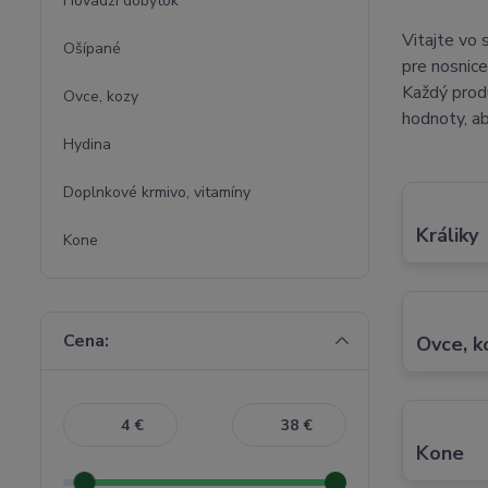
Hovädzí dobytok
Vitajte vo
Ošípané
pre nosnice
Každý produ
Ovce, kozy
hodnoty, a
Hydina
Doplnkové krmivo, vitamíny
Králiky
Kone
Cena:
Ovce, k
€
€
Kone