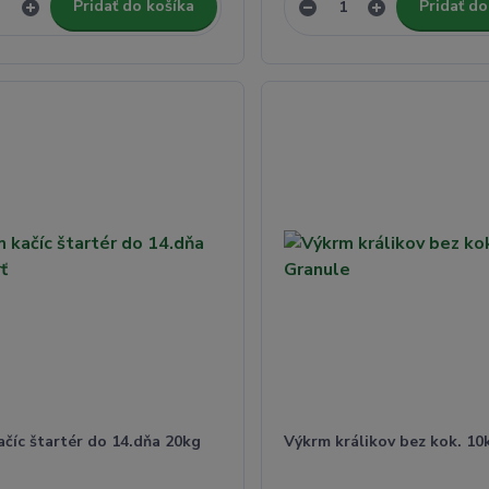
Pridať do košíka
Pridať do
číc štartér do 14.dňa 20kg
Výkrm králikov bez kok. 10