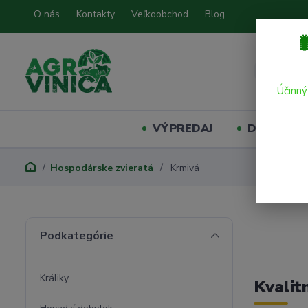
O nás
Kontakty
Veľkoobchod
Blog

Účinný
VÝPREDAJ
Domáci mil
Hospodárske zvieratá
Krmivá
Podkategórie
Králiky
Kvalit