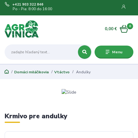
+421 903 322 846
Po - Pia: 8:00 do 16:00
0
0,00 €
Menu
Domáci miláčikovia
Vtáctvo
Andulky
Krmivo pre andulky