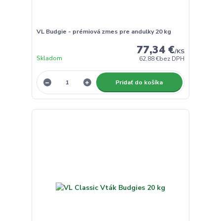
VL Budgie - prémiová zmes pre andulky 20 kg
77,34 €
/
KS
Skladom
62,88 €
bez DPH
Pridať do košíka