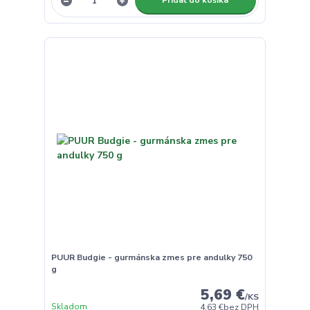
Pridať do košíka
PUUR Budgie - gurmánska zmes pre andulky 750
g
5,69 €
/
KS
Skladom
4,63 €
bez DPH