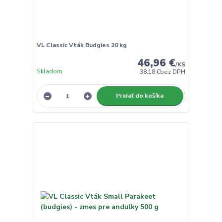
VL Classic Vták Budgies 20 kg
46,96 €
/
KS
Skladom
38,18 €
bez DPH
Pridať do košíka