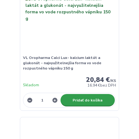
VL Oropharma Calci Lux- kalcium laktát a
glukonát - najvyužitelnejšia forma vo vode
rozpustného vápníku 150 g
20,84 €
/
KS
Skladom
16,94 €
bez DPH
Pridať do košíka