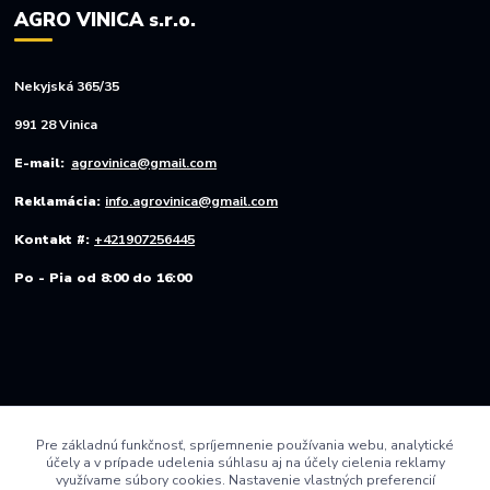
AGRO VINICA s.r.o.
Nekyjská 365/35
991 28 Vinica
E-mail:
agrovinica@gmail.com
Reklamácia:
info.agrovinica@gmail.com
Kontakt #:
+421907256445
Po - Pia od 8:00 do 16:00
Pre základnú funkčnosť, spríjemnenie používania webu, analytické
účely a v prípade udelenia súhlasu aj na účely cielenia reklamy
využívame súbory cookies. Nastavenie vlastných preferencií