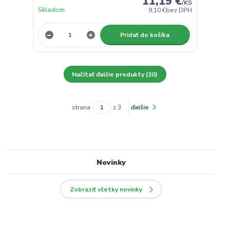
11,19 €
/
KS
Skladom
9,10 €
bez DPH
Pridať do košíka
Načítať ďalšie produkty (20)
strana
z 3
ďalšie
Novinky
Zobraziť všetky novinky