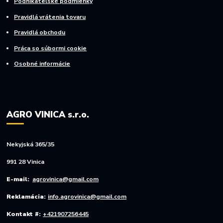
Podnikateľské podmienky
Pravidlá vrátenia tovaru
Pravidlá obchodu
Práca so súbormi cookie
Osobné informácie
AGRO VINICA s.r.o.
Nekyjská 365/35
991 28 Vinica
E-mail:
agrovinica@gmail.com
Reklamácia:
info.agrovinica@gmail.com
Kontakt #:
+421907256445