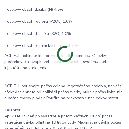
- celkový obsah dusíka (N) 4,5%
- celkový obsah fosforu (P2O5) 1,0%
- celkový obsah draslíka (K2O) 1,0%
- celkový obsah organických látok 45,0%
AGRIFUL aplikujte ku koreňom rastlín pomocou zálievky,
postrekovača, kvapkového zavlažovacieho systému alebo
injektážneho zariadenia.
AGRIFUL používajte počas celého vegetačného obdobia, najväčší
efekt dosiahnete pri aplikácii počas tvorby pukov, počas kvitnutia
a počas tvorby plodov. Použite na prekonanie následkov stresu.
Zelenina:
Aplikujte 15 deň po výsadbe a potom každých 14 dní počas
vegetácie dávku 50ml na 10 litrov vody. Maximálna dávka počas
vegetačného obdobia je 200 - 400 ml na 100m2.