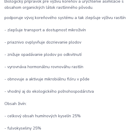
Biologický prípravok pre výživu koreňov a urýchlenie asimilácie s
obsahom organických látok rastlinného pôvodu.
podporuje vývoj koreňového systému a tak zlepšuje výživu rastlín
- zlepšuje transport a dostupnosť mikroživín
- priaznivo ovplyvňuje dozrievanie plodov
- znižuje opadávanie plodov po odkvitnutí
- vyrovnáva hormonálnu rovnováhu rastlín
- obnovuje a aktivuje mikrobiálnu flóru v pôde
- vhodný aj do ekologického poľnohospodárstva
Obsah živín:
- celkový obsah humínových kyselín 25%
- fulvokyseliny 25%