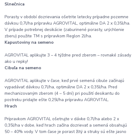
Slnečnica
Porasty v období dozrievania ošetrite letecky prípadne pozemne
dávkou 0,7l/ha prípravku AGROVITAL, optimálne DA 2 x 0,35l/ha.
V prípade potrebnej desikácie (zaburinené porasty, urýchlenie
zberu) použite TM s prípravkom Reglon 2l/ha.
Kapustoviny na semeno
AGROVITAL aplikujte 3 – 4 týždne pred zberom – rovnaké zásady
ako u repky!
Cibuľa na semeno
AGROVITAL aplikujte v čase, keď prvé semená cibule začínajú
vypadávať dávkou 0,7l/ha, optimálne DA 2 x 0,35l/ha. Pred
mechanizovaným zberom (4 – 5 dní) pri použití desikantu do
postreku pridajte ešte 0,25l/ha prípravku AGROVITAL.
Hrach
Prípravkom AGROVITAL ošetrujte v dávke 0,7l/ha alebo 2 x
0,35l/ha v dobe, keď hrach začína dozrievať a semená obsahujú
50 – 40% vody. V tom čase je porast žltý a struky sú ešte jasno