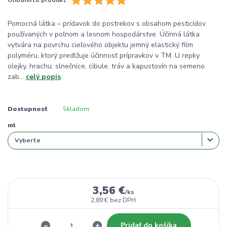
Pomocná látka – prídavok do postrekov s obsahom pesticídov
používaných v poľnom a lesnom hospodárstve. Účinná látka
vytvára na povrchu cieľového objektu jemný elastický film
polyméru, ktorý predlžuje účinnosť prípravkov v TM. U repky
olejky, hrachu, slnečnice, cibule, tráv a kapustovín na semeno
zab...
celý popis
Dostupnosť
Skladom
ml
3,56 €
/
ks
2,89 €
bez DPH
Pridať do košíka