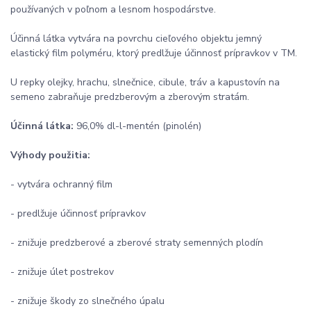
používaných v poľnom a lesnom hospodárstve.
Účinná látka vytvára na povrchu cieľového objektu jemný
elastický film polyméru, ktorý predlžuje účinnosť prípravkov v TM.
U repky olejky, hrachu, slnečnice, cibule, tráv a kapustovín na
semeno zabraňuje predzberovým a zberovým stratám.
Účinná látka:
96,0% dl-l-mentén (pinolén)
Výhody použitia:
- vytvára ochranný film
- predlžuje účinnosť prípravkov
- znižuje predzberové a zberové straty semenných plodín
- znižuje úlet postrekov
- znižuje škody zo slnečného úpalu