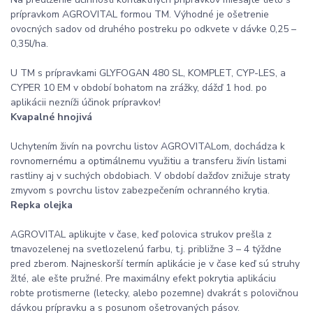
prípravkom AGROVITAL formou TM. Výhodné je ošetrenie
ovocných sadov od druhého postreku po odkvete v dávke 0,25 –
0,35l/ha.
U TM s prípravkami GLYFOGAN 480 SL, KOMPLET, CYP-LES, a
CYPER 10 EM v období bohatom na zrážky, dážď 1 hod. po
aplikácii nezníži účinok prípravkov!
Kvapalné hnojivá
Uchytením živín na povrchu listov AGROVITALom, dochádza k
rovnomernému a optimálnemu využitiu a transferu živín listami
rastliny aj v suchých obdobiach. V období dažďov znižuje straty
zmyvom s povrchu listov zabezpečením ochranného krytia.
Repka olejka
AGROVITAL aplikujte v čase, keď polovica strukov prešla z
tmavozelenej na svetlozelenú farbu, t.j. približne 3 – 4 týždne
pred zberom. Najneskorší termín aplikácie je v čase keď sú struhy
žlté, ale ešte pružné. Pre maximálny efekt pokrytia aplikáciu
robte protismerne (letecky, alebo pozemne) dvakrát s polovičnou
dávkou prípravku a s posunom ošetrovaných pásov.