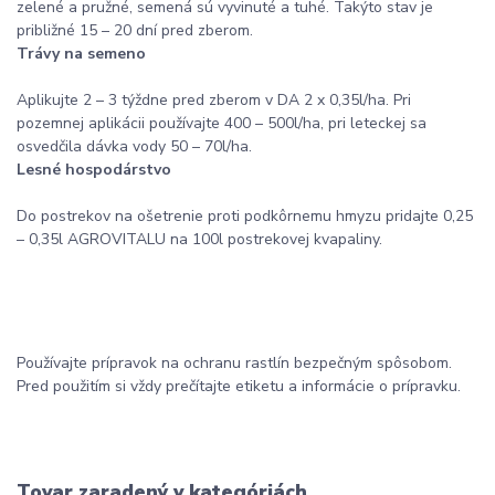
zelené a pružné, semená sú vyvinuté a tuhé. Takýto stav je
približné 15 – 20 dní pred zberom.
Trávy na semeno
Aplikujte 2 – 3 týždne pred zberom v DA 2 x 0,35l/ha. Pri
pozemnej aplikácii používajte 400 – 500l/ha, pri leteckej sa
osvedčila dávka vody 50 – 70l/ha.
Lesné hospodárstvo
Do postrekov na ošetrenie proti podkôrnemu hmyzu pridajte 0,25
– 0,35l AGROVITALU na 100l postrekovej kvapaliny.
Používajte prípravok na ochranu rastlín bezpečným spôsobom.
Pred použitím si vždy prečítajte etiketu a informácie o prípravku.
Tovar zaradený v kategóriách