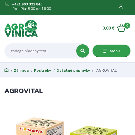
+421 903 322 846
Po - Pia: 8:00 do 16:00
0
0,00 €
Menu
Záhrada
Postreky
Ostatné prípravky
AGROVITAL
AGROVITAL