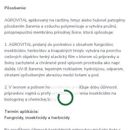
Pôsobenie:
AGROVITAL aplikovaný na rastliny, hmyz alebo hubové patogény
pôsobením žiarenia a vzduchu polymerizuje a vytvára pružnú,
polopriepustnú membránu prírodnej živice, ktorá spôsobuje:
1. AGROVITAL pridaný do postrekov s obsahom fungicídov,
insekticídov, herbicídov a kvapalných hnojív, vytvára na povrchu
cieľových objektov tenký elastický film v ktorom sú prípravky a
živiny zachytené a chránené pred vplyvom prostredia ako napr.
dažďa, UV-B žiarenia, tepelným rozkladom, hydrolýzou, odparom,
stratami spôsobenými abraziou medzi listami a pod.
2. V lesnom a poľnom hospodárstve predlžuje dobu účinnosti
prípravkov, najmä u profylaktického ošetrenia insekticídmi na
biologickej a chemickej báze.
Termín aplikácie:
Fungicídy, insekticídy a herbicídy
Na predĺženie účinnosti kontaktných prípravkov miešajte tieto s