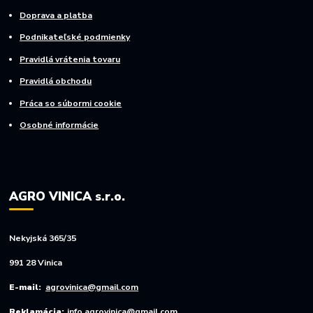
Doprava a platba
Podnikateľské podmienky
Pravidlá vrátenia tovaru
Pravidlá obchodu
Práca so súbormi cookie
Osobné informácie
AGRO VINICA s.r.o.
Nekyjská 365/35
991 28 Vinica
E-mail:
agrovinica@gmail.com
Reklamácia:
info.agrovinica@gmail.com