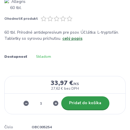
Ohodnotiť produkt
60 tbl. Prírodné antidepresívum pre psov. Úč.látka: L-tryptofán.
Tabletky so syrovou príchuťou.
celý popis
Dostupnosť
Skladom
33,97 €
/
KS
27,62 €
bez DPH
Pridať do košíka
Číslo
OBC005254