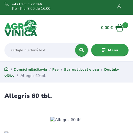
+421 903 322 846
Po - Pia: 8:00 do 16:00
0
0,00 €
Menu
Domáci miláčikovia
Psy
Starostlivosť o psa
Doplnky
výživy
Allegris 60 tbl.
Allegris 60 tbl.