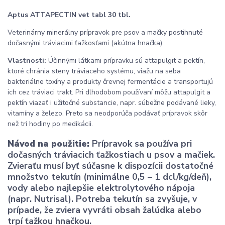
Aptus ATTAPECTIN vet tabl 30 tbl.
Veterinárny minerálny prípravok pre psov a mačky postihnuté
dočasnými tráviacimi ťažkosťami (akútna hnačka).
Vlastnosti:
Účinnými látkami prípravku sú attapulgit a pektín,
ktoré chránia steny tráviaceho systému, viažu na seba
bakteriálne toxíny a produkty črevnej fermentácie a transportujú
ich cez tráviaci trakt. Pri dlhodobom používaní môžu attapulgit a
pektín viazať i užitočné substancie, napr. súbežne podávané lieky,
vitamíny a železo. Preto sa neodporúča podávať prípravok skôr
než tri hodiny po medikácii.
Návod na použitie:
Prípravok sa používa pri
dočasných tráviacich ťažkostiach u psov a mačiek.
Zvieraťu musí byť súčasne k dispozícii dostatočné
množstvo tekutín (minimálne 0,5 – 1 dcl/kg/deň),
vody alebo najlepšie elektrolytového nápoja
(napr. Nutrisal). Potreba tekutín sa zvyšuje, v
prípade, že zviera vyvráti obsah žalúdka alebo
trpí ťažkou hnačkou.