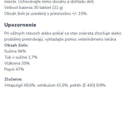
mieste. Uchovávajte mimo dosahu a dohľadu detí.
Veľkosť balenia 30 tabliet (21 g)
Obsah živín je uvedený s presnosťou +/- 15%.
Upozornenie
Pri vážnych stavoch alebo pokiaľ sa stav zvieraťa zhoršuje alebo
problémy pretrvávajú, vyhľadajte pomoc veterinárneho lekára.
Obsah živín:
Sušina 94%
Tuk v sušine 1,7%
Vláknina 35%
Popol 47%
Zloženie:
Attapulgit 49,6%, vehikulum 41,6%, pektín (E 440) 8,8%.