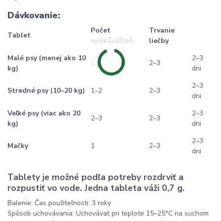
Dávkovanie:
Počet
Trvanie
Tablet
aplikácií/deň
liečby
Malé psy (menej ako 10
2–3
1
2–3
kg)
dni
2–3
Stredné psy (10–20 kg)
1–2
2–3
dni
Veľké psy (viac ako 20
2–3
2–3
2–3
kg)
dni
2–3
Mačky
1
2–3
dni
Tablety je možné podľa potreby rozdrviť a
rozpustiť vo vode. Jedna tableta váži 0,7 g.
Balenie: Čas použiteľnosti: 3 roky
Spôsob uchovávania: Uchovávať pri teplote 15–25°C na suchom