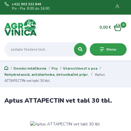
+421 903 322 846
Po - Pia: 8:00 do 16:00
0
0,00 €
Menu
Domáci miláčikovia
Psy
Starostlivosť o psa
Rehydratanciá, antidiarhoika, detoxikačné prípr.
Aptus
ATTAPECTIN vet tabl 30 tbl.
Aptus ATTAPECTIN vet tabl 30 tbl.