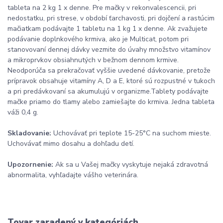
tableta na 2 kg 1 x denne. Pre mačky v rekonvalescencii, pri
nedostatku, pri strese, v období ťarchavosti, pri dojčení a rastúcim
mačiatkam podávajte 1 tabletu na 1 kg 1 x denne. Ak zvažujete
podávanie doplnkového krmiva, ako je Multicat, potom pri
stanovovaní dennej dávky vezmite do úvahy množstvo vitamínov
a mikroprvkov obsiahnutých v bežnom dennom krmive.
Neodporúča sa prekračovať vyššie uvedené dávkovanie, pretože
prípravok obsahuje vitamíny A, D a E, ktoré sú rozpustné v tukoch
a pri predávkovaní sa akumulujú v organizme.Tablety podávajte
mačke priamo do tlamy alebo zamiešajte do krmiva. Jedna tableta
váži 0,4 g.
Skladovanie:
Uchovávať pri teplote 15-25°C na suchom mieste.
Uchovávať mimo dosahu a dohľadu detí.
Upozornenie:
Ak sa u Vašej mačky vyskytuje nejaká zdravotná
abnormalita, vyhľadajte vášho veterinára.
Tovar zaradený v kategóriách