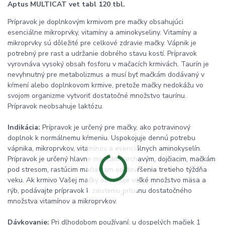
Aptus MULTICAT vet tabl 120 tbl.
Prípravok je doplnkovým krmivom pre mačky obsahujúci
esenciálne mikroprvky, vitamíny a aminokyseliny. Vitamíny a
mikroprvky sú dôležité pre celkové zdravie mačky. Vápnik je
potrebný pre rast a udržanie dobrého stavu kostí. Prípravok
vyrovnáva vysoký obsah fosforu v mačacích krmivách. Taurín je
nevyhnutný pre metabolizmus a musí byť mačkám dodávaný v
kŕmení alebo doplnkovom krmive, pretože mačky nedokážu vo
svojom organizme vytvoriť dostatočné množstvo taurínu.
Prípravok neobsahuje laktózu.
Indikácia:
Prípravok je určený pre mačky, ako potravinový
doplnok k normálnemu kŕmeniu. Uspokojuje dennú potrebu
vápnika, mikroprvkov, vitamínov a esenciálnych aminokyselín.
Prípravok je určený hlavne mačkám ťarchavým, dojčiacim, mačkám
pod stresom, rastúcim mačiatkam od dovŕšenia tretieho týždňa
veku. Ak krmivo Vašej mačky obsahuje veľké množstvo mäsa a
rýb, podávajte prípravok k zaisteniu prísunu dostatočného
množstva vitamínov a mikroprvkov.
Dávkovanie:
Pri dlhodobom používaní: u dospelých mačiek 1