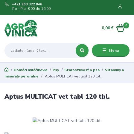
+421 903 322 846
Po - Pia: 8:00 do 16:00
0
0,00 €
Menu
Domáci miláčikovia
Psy
Starostlivosť o psa
Vitamíny a
minerály perorálne
Aptus MULTICAT vet tabl 120 tbl.
Aptus MULTICAT vet tabl 120 tbl.