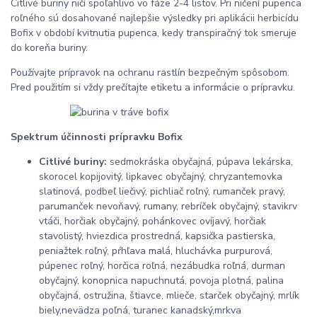
Citlivé buriny ničí spoľahlivo vo fáze 2-4 listov. Pri ničení pupenca
roľného sú dosahované najlepšie výsledky pri aplikácii herbicídu
Bofix v období kvitnutia pupenca, kedy transpiračný tok smeruje
do koreňa buriny.
Používajte prípravok na ochranu rastlín bezpečným spôsobom.
Pred použitím si vždy prečítajte etiketu a informácie o prípravku.
Spektrum účinnosti prípravku Bofix
Citlivé buriny:
sedmokráska obyčajná, púpava lekárska,
skorocel kopijovitý, lipkavec obyčajný, chryzantemovka
slatinová, podbeľ liečivý, pichliač roľný, rumanček pravý,
parumanček nevoňavý, rumany, rebríček obyčajný, stavikrv
vtáči, horčiak obyčajný, pohánkovec ovíjavý, horčiak
stavolistý, hviezdica prostredná, kapsička pastierska,
peniažtek roľný, pŕhľava malá, hluchávka purpurová,
púpenec roľný, horčica roľná, nezábudka roľná, durman
obyčajný, konopnica napuchnutá, povoja plotná, palina
obyčajná, ostružina, štiavce, mlieče, starček obyčajný, mrlík
biely,nevädza poľná, turanec kanadský,mrkva