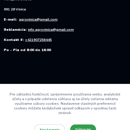
991 28 Vinica
E-mail:
agrovinica@gmail.com
Reklamácia:
info.agrovinica@gmail.com
Kontakt #:
+421907256445
Po - Pia od 8:00 do 16:00
Pre základnú funkčnosť, spríjemnenie používania webu, analytické
účely a v prípade udelenia súhlasu aj na účely cielenia reklamy
využívame súbory cookies. Nastavenie vlastných preferencií
cookies môžete kedykoľvek upraviť odkazom v spodnej časti
stránok.
Súhlasím
Nastavenia