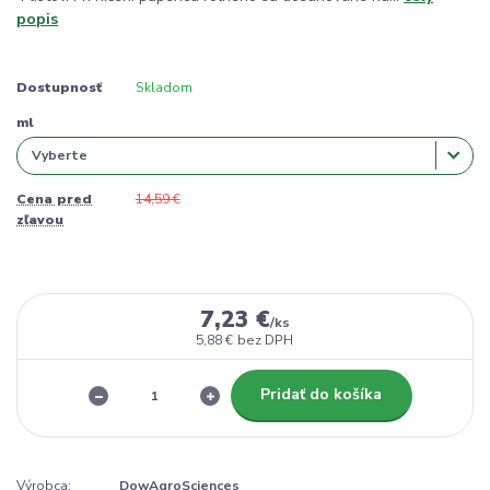
popis
Dostupnosť
Skladom
ml
Cena pred
14,59 €
zľavou
7,23 €
/
ks
5,88 €
bez DPH
Pridať do košíka
Výrobca:
DowAgroSciences