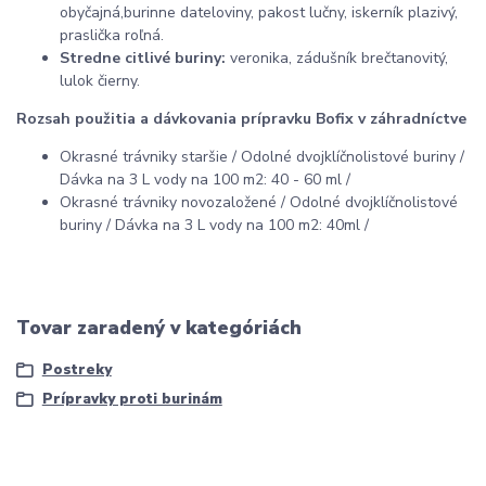
obyčajná,burinne dateloviny, pakost lučny, iskerník plazivý,
praslička roľná.
Stredne citlivé buriny:
veronika, zádušník brečtanovitý,
lulok čierny.
Rozsah použitia a dávkovania prípravku Bofix v záhradníctve
Okrasné trávniky staršie / Odolné dvojklíčnolistové buriny /
Dávka na 3 L vody na 100 m2: 40 - 60 ml /
Okrasné trávniky novozaložené / Odolné dvojklíčnolistové
buriny / Dávka na 3 L vody na 100 m2: 40ml /
Tovar zaradený v kategóriách
Postreky
Prípravky proti burinám