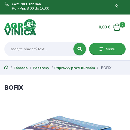
+421 903 322 846
Po - Pia: 8:00 do 16:00
0
0,00 €
Menu
Záhrada
Postreky
Prípravky proti burinám
BOFIX
BOFIX