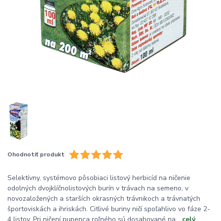
Ohodnotiť produkt
Selektívny, systémovo pôsobiaci listový herbicíd na ničenie
odolných dvojklíčnolistových burín v trávach na semeno, v
novozaložených a starších okrasných trávnikoch a trávnatých
športoviskách a ihriskách. Citlivé buriny ničí spoľahlivo vo fáze 2-
4 listov. Pri ničení pupenca roľného sú dosahované na...
celý