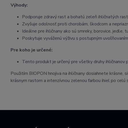
Výhody:
Podporuje zdravý rast a bohatú zeleň ihličnatých rastl
Zvyšuje odolnosť proti chorobám, škodcom a nepri
Ideálne pre ihličnany ako sú smreky, borovice, jedle, tui
Poskytuje vyváženú výživu s postupným uvoľňovaním ž
Pre koho je určené:
Tento produkt je určený pre všetky druhy ihličnanov 
Použitím BIOPON hnojiva na ihličnany dosiahnete krásne, si
krásnym rastom a intenzívnou zelenou farbou ihiel po celú 