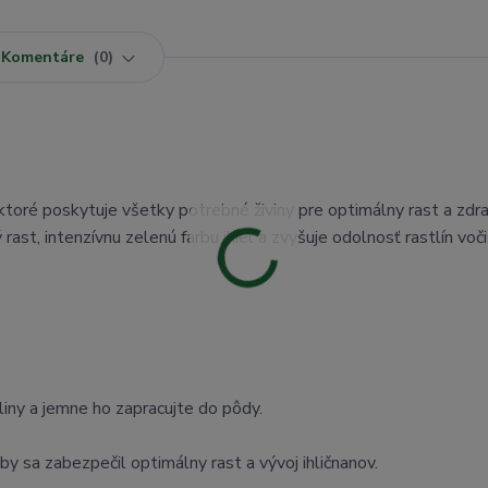
Komentáre
0
 ktoré poskytuje všetky potrebné živiny pre optimálny rast a zdr
rast, intenzívnu zelenú farbu ihiel a zvyšuje odolnosť rastlín voči
iny a jemne ho zapracujte do pôdy.
by sa zabezpečil optimálny rast a vývoj ihličnanov.