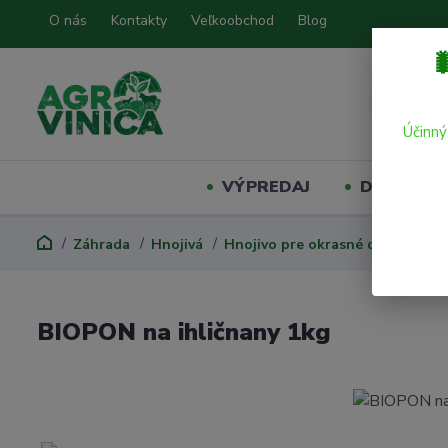
O nás
Kontakty
Veľkoobchod
Blog

Účinný
VÝPREDAJ
Domáci mil
Záhrada
Hnojivá
Hnojivo pre okrasné dreviny
B
BIOPON na ihličnany 1kg