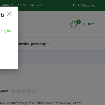
22 846
Po - Pia: 8:00 do 16:00
Prihlásenie
ti
0
0,00 €
e aj na
Vinárske potreby
odukt
o na ihličnany je špeciálne vyvinuté hnojivo, ktoré