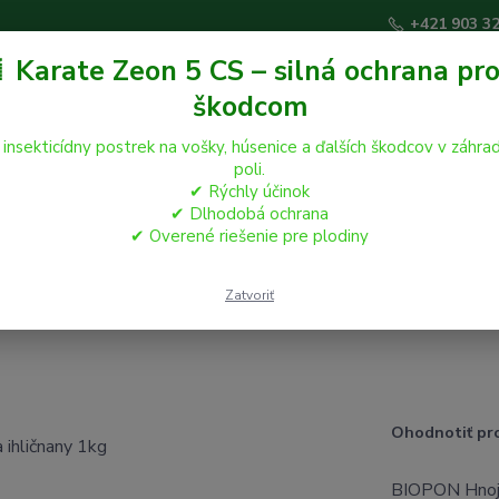
+421 903 3
 Karate Zeon 5 CS – silná ochrana pro
škodcom
Hľadať
 insekticídny postrek na vošky, húsenice a ďalších škodcov v záhrad
poli.
✔ Rýchly účinok
áčikovia
Hospodárske zvieratá
Záhrada
✔ Dlhodobá ochrana
✔ Overené riešenie pre plodiny
IOPON na ihličnany 1kg
Zatvoriť
Ohodnotiť pr
BIOPON Hnojiv