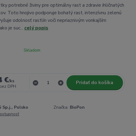
tky potrebné živiny pre optimálny rast a zdravie ihličnatých
kov. Toto hnojivo podporuje bohatý rast, intenzívnu zelenú
zvyšuje odolnosť rastlín voči nepriaznivým vonkajším
ko je suc...
celý popis
Skladom
4 €
/
ks
Pridať do košíka
bez DPH
Sp.j., Polsko
Značka:
BioPon
dostupnosť