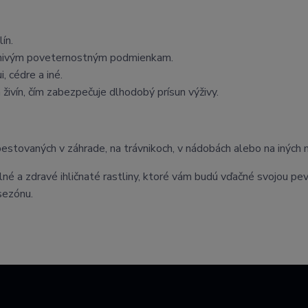
ín.
aznivým poveternostným podmienkam.
, cédre a iné.
ivín, čím zabezpečuje dlhodobý prísun výživy.
pestovaných v záhrade, na trávnikoch, v nádobách alebo na iných 
lné a zdravé ihličnaté rastliny, ktoré vám budú vďačné svojou pe
sezónu.