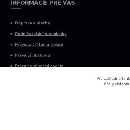
INFORMÁCIE PRE VÁS
Doprava a platba
Podnikateľské podmienky
Pravidlá vrátenia tovaru
Pravidlá obchodu
Práca so súbormi cookie
Osobné informácie
Pre základnú funk
účely cieleni
© 2022 AGRO VINICA s.r.o.