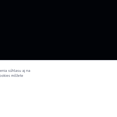
enia súhlasu aj na
cookies môžete
Vytvorené na
Eshop-rychlo.sk