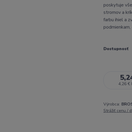
poskytuje vše
stromov a krí
farbu ihiel a 
podmienkam, a
Dostupnosť
5,2
4,26 €
Výrobca:
BROS 
Strážiť cenu / 