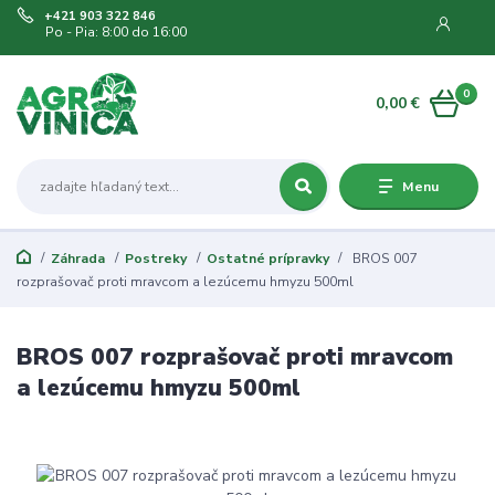
+421 903 322 846
Po - Pia: 8:00 do 16:00
0
0,00 €
Menu
Záhrada
Postreky
Ostatné prípravky
BROS 007
rozprašovač proti mravcom a lezúcemu hmyzu 500ml
BROS 007 rozprašovač proti mravcom
a lezúcemu hmyzu 500ml