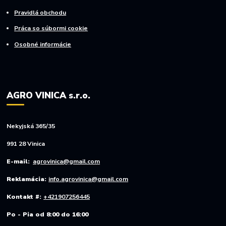
Pravidlá obchodu
Práca so súbormi cookie
Osobné informácie
AGRO VINICA s.r.o.
Nekyjská 365/35
991 28 Vinica
E-mail:
agrovinica@gmail.com
Reklamácia:
info.agrovinica@gmail.com
Kontakt #:
+421907256445
Po - Pia od 8:00 do 16:00