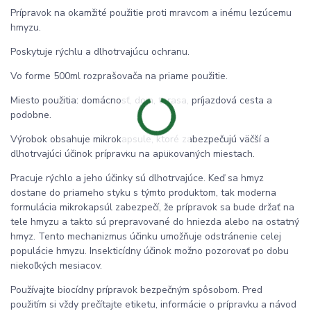
Prípravok na okamžité použitie proti mravcom a inému lezúcemu
hmyzu.
Poskytuje rýchlu a dlhotrvajúcu ochranu.
Vo forme 500ml rozprašovača na priame použitie.
Miesto použitia: domácnosť, dom, terasa, príjazdová cesta a
podobne.
Výrobok obsahuje mikrokapsule, ktoré zabezpečujú väčší a
dlhotrvajúci účinok prípravku na aplikovaných miestach.
Pracuje rýchlo a jeho účinky sú dlhotrvajúce. Keď sa hmyz
dostane do priameho styku s týmto produktom, tak moderna
formulácia mikrokapsúl zabezpečí, že prípravok sa bude držať na
tele hmyzu a takto sú prepravované do hniezda alebo na ostatný
hmyz. Tento mechanizmus účinku umožňuje odstránenie celej
populácie hmyzu. Insekticídny účinok možno pozorovať po dobu
niekoľkých mesiacov.
Používajte biocídny prípravok bezpečným spôsobom. Pred
použitím si vždy prečítajte etiketu, informácie o prípravku a návod