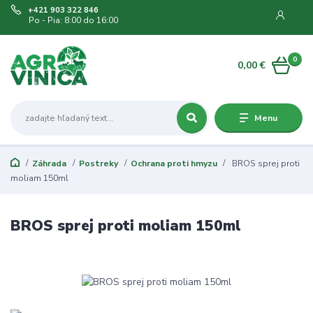
+421 903 322 846
Po - Pia: 8:00 do 16:00
0
0,00 €
Menu
Záhrada
Postreky
Ochrana proti hmyzu
BROS sprej proti
moliam 150ml
BROS sprej proti moliam 150ml