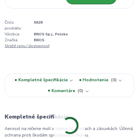
Číslo
5628
produktu:
Výrobca:
BROS Sp.j., Polsko
Značka:
BROS
Strážiť cenu / dostupnosť
Kompletné špecifikácie
Hodnotenie
0
Komentáre
0
Kompletné špecifikácie
Aerosol na ničenie molí v šatniach, skriniach a zásuvkách. Účinná
ochrana proti škodám spôsobených moľou.