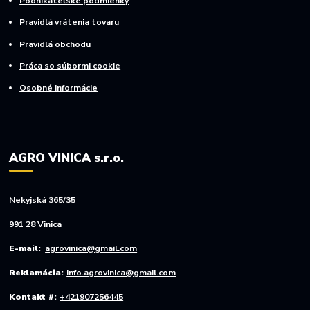
Podnikateľské podmienky
Pravidlá vrátenia tovaru
Pravidlá obchodu
Práca so súbormi cookie
Osobné informácie
AGRO VINICA s.r.o.
Nekyjská 365/35
991 28 Vinica
E-mail:
agrovinica@gmail.com
Reklamácia:
info.agrovinica@gmail.com
Kontakt #:
+421907256445