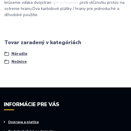
brúsenie vďaka dvojstranným ochranám proti skĺznutiu prstov na
ostrenie hranu.Dva karbidové plátky / hrany pre jednoduché a
dlhodobé použitie.
Tovar zaradený v kategóriách
Náradie
Nožnice
INFORMÁCIE PRE VÁS
Doprava a platba