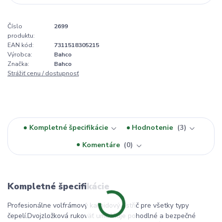
Číslo
2699
produktu:
EAN kód:
7311518305215
Výrobca:
Bahco
Značka:
Bahco
Strážiť cenu / dostupnosť
Kompletné špecifikácie
Hodnotenie
3
Komentáre
0
Kompletné špecifikácie
Profesionálne volfrámový karbidový ostřič pre všetky typy
čepelí.Dvojzložková rukoväť umožňuje pohodlné a bezpečné