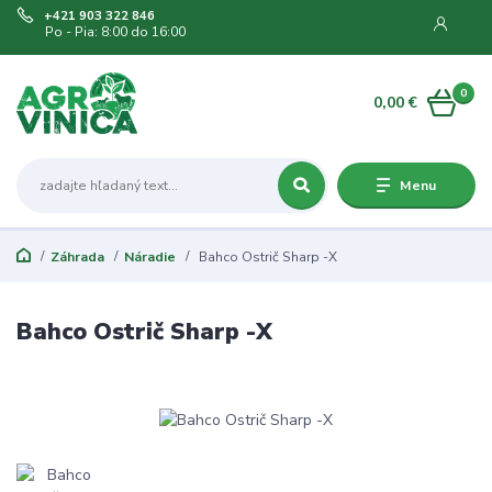
+421 903 322 846
Po - Pia: 8:00 do 16:00
0
0,00 €
Menu
Záhrada
Náradie
Bahco Ostrič Sharp -X
Bahco Ostrič Sharp -X