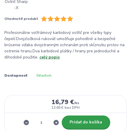
Ohodnotiť produkt
Profesionálne volfrámový karbidový ostřič pre všetky typy
čepelí.Dvojzložková rukoväť umožňuje pohodlné a bezpečné
brúsenie vďaka dvojstranným ochranám proti skĺznutiu prstov na
ostrenie hranu.Dva karbidové plátky / hrany pre jednoduché a
dlhodobé použitie.
celý popis
Dostupnosť
Skladom
16,79 €
/
ks
13,65 €
bez DPH
Pridať do košíka