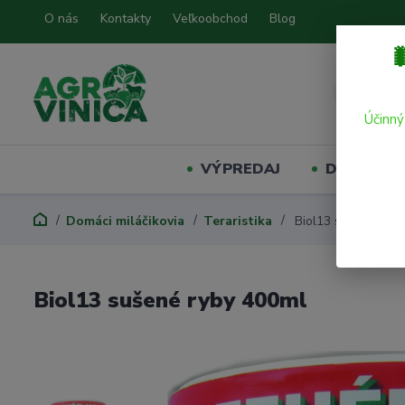
O nás
Kontakty
Veľkoobchod
Blog

Účinný
VÝPREDAJ
Domáci mil
Domáci miláčikovia
Teraristika
Biol13 sušené ryby
Biol13 sušené ryby 400ml