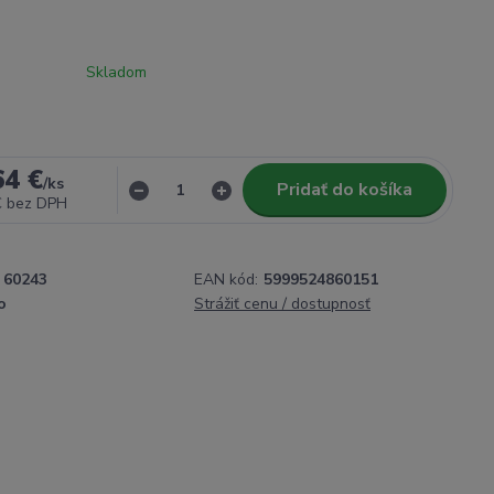
Skladom
64 €
/
ks
Pridať do košíka
€
bez DPH
60243
EAN kód:
5999524860151
o
Strážiť cenu / dostupnosť