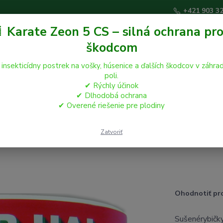
+421 903 3
 Karate Zeon 5 CS – silná ochrana pro
škodcom
Hľadať
 insekticídny postrek na vošky, húsenice a ďalších škodcov v záhrad
poli.
✔ Rýchly účinok
áčikovia
Hospodárske zvieratá
Záhrada
✔ Dlhodobá ochrana
✔ Overené riešenie pre plodiny
 400ml
Zatvoriť
Ohodnotiť pr
Sušenérybičky