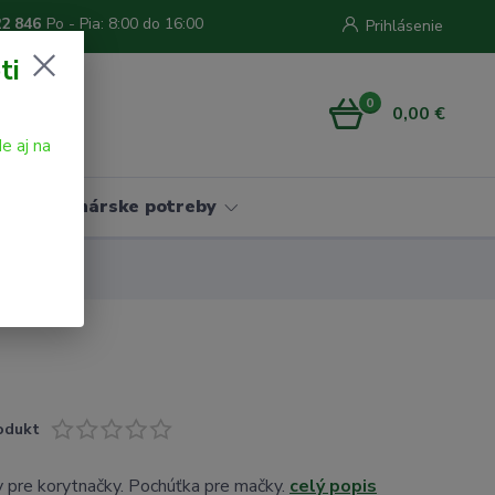
22 846
Po - Pia: 8:00 do 16:00
Prihlásenie
ti
0
0,00 €
e aj na
Vinárske potreby
odukt
 pre korytnačky. Pochúťka pre mačky.
celý popis