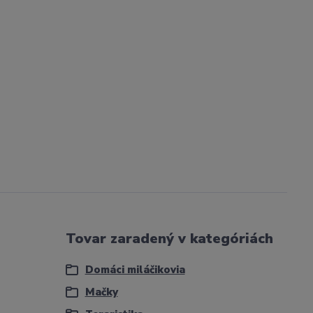
Tovar zaradený v kategóriách
Domáci miláčikovia
Mačky