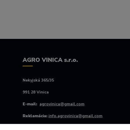
AGRO VINICA s.r.o.
Nekyjská 365/35
991 28 Vinica
E-mail:
agrovinica@gmail.com
Reklamácia:
info.agrovinica@gmail.com
Kontakt #:
+421907256445