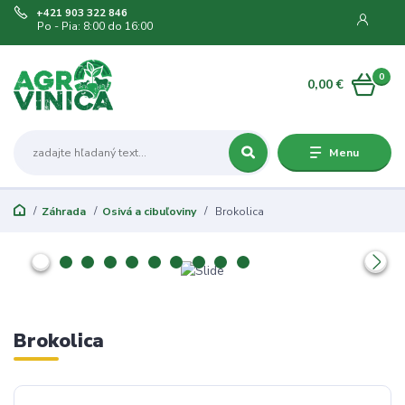
+421 903 322 846
Po - Pia: 8:00 do 16:00
0
0,00 €
Menu
Záhrada
Osivá a cibuľoviny
Brokolica
Brokolica