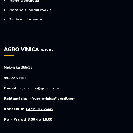
Pravidlá obchodu
Práca so súbormi cookie
Osobné informácie
AGRO VINICA s.r.o.
Nekyjská 365/35
991 28 Vinica
E-mail:
agrovinica@gmail.com
Reklamácia:
info.agrovinica@gmail.com
Kontakt #:
+421907256445
Po - Pia od 8:00 do 16:00