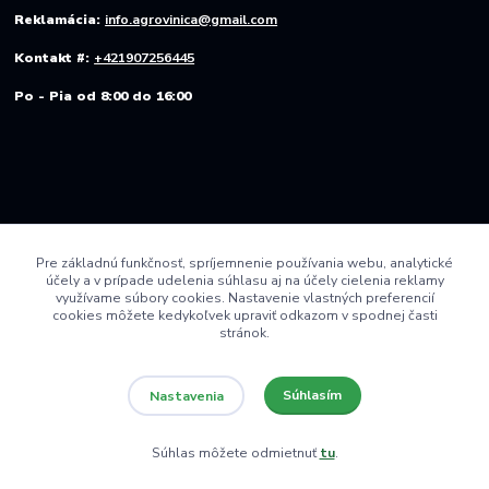
Reklamácia:
info.agrovinica@gmail.com
Kontakt #:
+421907256445
Po - Pia od 8:00 do 16:00
Pre základnú funkčnosť, spríjemnenie používania webu, analytické
účely a v prípade udelenia súhlasu aj na účely cielenia reklamy
využívame súbory cookies. Nastavenie vlastných preferencií
cookies môžete kedykoľvek upraviť odkazom v spodnej časti
stránok.
Súhlasím
Nastavenia
© 2022 AGRO VINICA s.r.o.
Súhlas môžete odmietnuť
tu
.
Vytvorené na
Eshop-rychlo.sk