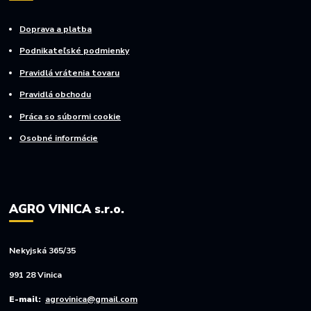
Doprava a platba
Podnikateľské podmienky
Pravidlá vrátenia tovaru
Pravidlá obchodu
Práca so súbormi cookie
Osobné informácie
AGRO VINICA s.r.o.
Nekyjská 365/35
991 28 Vinica
E-mail:
agrovinica@gmail.com