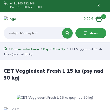
+421 903 322 846
Po - Pia: 8:00 do 16:00
0
0,00 €
Menu
Domáci miláčikovia
Psy
Maškrty
CET Veggiedent Fresh L
15 ks (psy nad 30 kg)
CET Veggiedent Fresh L 15 ks (psy nad
30 kg)