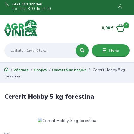
+421 903 322 846
Po - Pia: 8:00 do 16:00
0
0,00 €
Menu
Záhrada
Hnojivá
Univerzálne hnojivá
Cererit Hobby 5 kg
forestina
Cererit Hobby 5 kg forestina