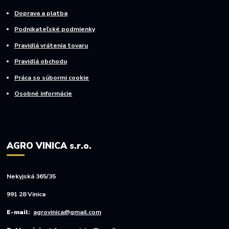
Doprava a platba
Podnikateľské podmienky
Pravidlá vrátenia tovaru
Pravidlá obchodu
Práca so súbormi cookie
Osobné informácie
AGRO VINICA s.r.o.
Nekyjská 365/35
991 28 Vinica
E-mail:
agrovinica@gmail.com