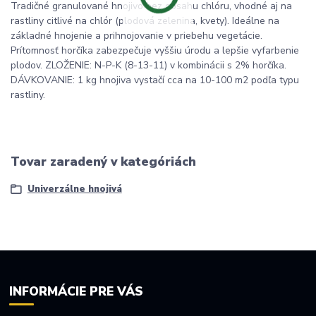
Tradičné granulované hnojivo bez obsahu chlóru, vhodné aj na
rastliny citlivé na chlór (plodová zelenina, kvety). Ideálne na
základné hnojenie a prihnojovanie v priebehu vegetácie.
Prítomnosť horčíka zabezpečuje vyššiu úrodu a lepšie vyfarbenie
plodov. ZLOŽENIE: N-P-K (8-13-11) v kombinácii s 2% horčíka.
DÁVKOVANIE: 1 kg hnojiva vystačí cca na 10-100 m2 podľa typu
rastliny.
Tovar zaradený v kategóriách
Univerzálne hnojivá
INFORMÁCIE PRE VÁS