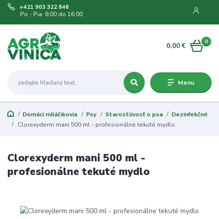
+421 903 322 846
Po - Pia: 8:00 do 16:00
0
0,00 €
Menu
Domáci miláčikovia
Psy
Starostlivosť o psa
Dezinfekčné
Clorexyderm mani 500 ml - profesionálne tekuté mydlo
Clorexyderm mani 500 ml -
profesionálne tekuté mydlo