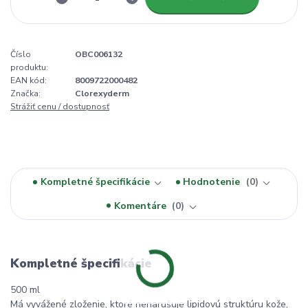
Číslo
OBC006132
produktu:
EAN kód:
8009722000482
Značka:
Clorexyderm
Strážiť cenu / dostupnosť
Kompletné špecifikácie
Hodnotenie
0
Komentáre
0
Kompletné špecifikácie
500 ml
Má vyvážené zloženie, ktoré nenarušuje lipidovú struktúru kože,