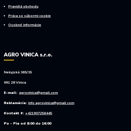
Pravidlá obchodu
Práca so súbormi cookie
Osobné informácie
AGRO VINICA s.r.o.
Nekyjská 365/35
991 28 Vinica
E-mail:
agrovinica@gmail.com
Reklamácia:
info.agrovinica@gmail.com
Kontakt #:
+421907256445
Po - Pia od 8:00 do 16:00