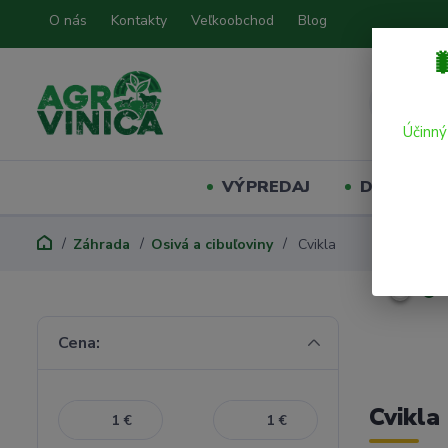
O nás
Kontakty
Veľkoobchod
Blog

Účinný
VÝPREDAJ
Domáci mil
Záhrada
Osivá a cibuľoviny
Cvikla
Cena:
Cvikla
€
€