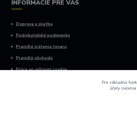
INFORMÁCIE PRE VÁS
Doprava a platba
Podnikateľské podmienky
Pravidlá vrátenia tovaru
Pravidlá obchodu
Práca so súbormi cookie
Osobné informácie
Pre základnú funk
účely cieleni
© 2022 AGRO VINICA s.r.o.