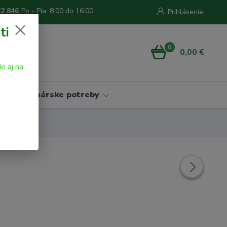
22 846
Po - Pia: 8:00 do 16:00
Prihlásenie
ti
0
0,00 €
e aj na
Vinárske potreby