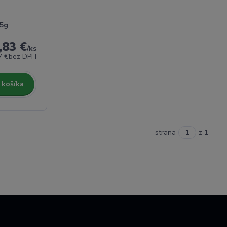
,5g
,83 €
/
ks
7 €
bez DPH
 košíka
strana
z 1