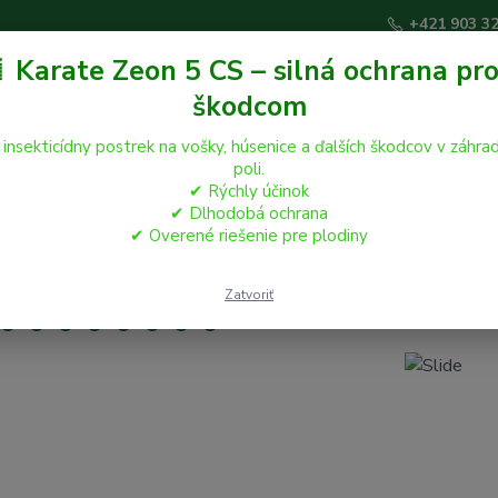
+421 903 3
 Karate Zeon 5 CS – silná ochrana pro
škodcom
Hľadať
 insekticídny postrek na vošky, húsenice a ďalších škodcov v záhrad
poli.
✔ Rýchly účinok
áčikovia
Hospodárske zvieratá
Záhrada
✔ Dlhodobá ochrana
✔ Overené riešenie pre plodiny
Zatvoriť