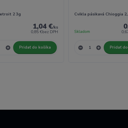
etroit 2 3g
Cvikla pásikavá Chioggia 2
1,04 €
0
/
ks
Skladom
0,85 €
bez DPH
0,6
Pridať do košíka
Pridať do