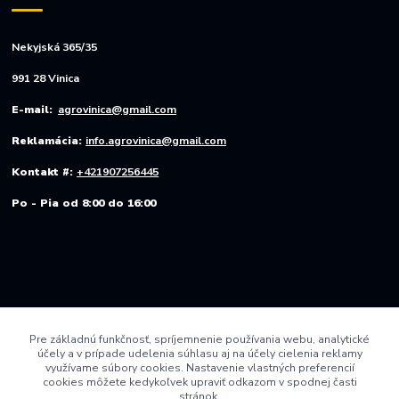
Nekyjská 365/35
991 28 Vinica
E-mail:
agrovinica@gmail.com
Reklamácia:
info.agrovinica@gmail.com
Kontakt #:
+421907256445
Po - Pia od 8:00 do 16:00
Pre základnú funkčnosť, spríjemnenie používania webu, analytické
účely a v prípade udelenia súhlasu aj na účely cielenia reklamy
využívame súbory cookies. Nastavenie vlastných preferencií
cookies môžete kedykoľvek upraviť odkazom v spodnej časti
stránok.