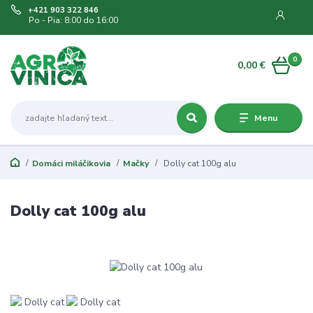
+421 903 322 846
Po - Pia: 8:00 do 16:00
0
0,00 €
Menu
Domáci miláčikovia
Mačky
Dolly cat 100g alu
Dolly cat 100g alu