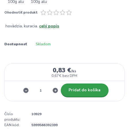
Ohodnotiť produkt
hovädzia, kuracia.
celý popis
Dostupnosť
Skladom
0,83 €
/
ks
0,67 €
bez DPH
Pridať do košíka
Číslo
10929
produktu:
EAN kód:
5999566392399