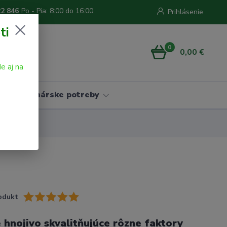
22 846
Po - Pia: 8:00 do 16:00
Prihlásenie
ti
0
0,00 €
e aj na
Vinárske potreby
odukt
 hnojivo skvalitňujúce rôzne faktory