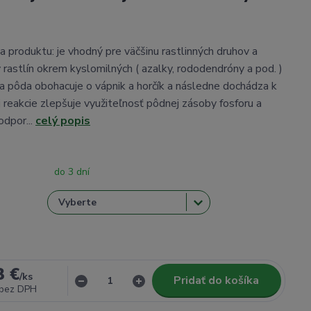
a produktu: je vhodný pre väčšinu rastlinných druhov a
 rastlín okrem kyslomilných ( azalky, rododendróny a pod. )
 sa pôda obohacuje o vápnik a horčík a následne dochádza k
 reakcie zlepšuje využiteľnosť pôdnej zásoby fosforu a
dpor...
celý popis
do 3 dní
3 €
/
ks
Pridať do košíka
bez DPH