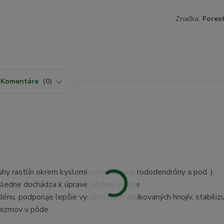
Značka:
Fores
Komentáre
0
uhy rastlín okrem kyslomilných ( azalky, rododendróny a pod. )
ásledne dochádza k úprave pôdnej reakcie
nu, podporuje lepšie využitie iných aplikovaných hnojív, stabiliz
anizmov v pôde