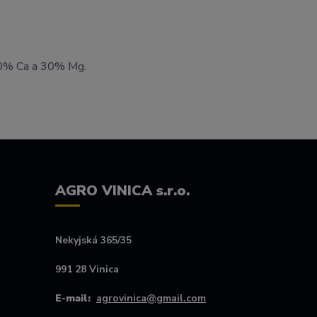
 60% Ca a 30% Mg.
AGRO VINICA s.r.o.
Nekyjská 365/35
991 28 Vinica
E-mail:
agrovinica@gmail.com