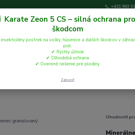
+421 903 3
 Karate Zeon 5 CS – silná ochrana pro
škodcom
Hľadať
 insekticídny postrek na vošky, húsenice a ďalších škodcov v záhrad
poli.
✔ Rýchly účinok
áčikovia
Hospodárske zvieratá
Záhrada
✔ Dlhodobá ochrana
✔ Overené riešenie pre plodiny
ký vápenec granulovaný
Zatvoriť
Ohodnotiť pr
Minerálne