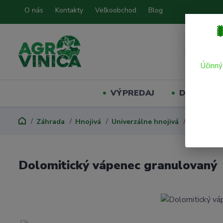
O nás
Kontakty
Veľkoobchod
Blog

Účinný
VÝPREDAJ
Domáci mil
Záhrada
Hnojivá
Univerzálne hnojivá
Dolomitic
Dolomitický vápenec granulovaný