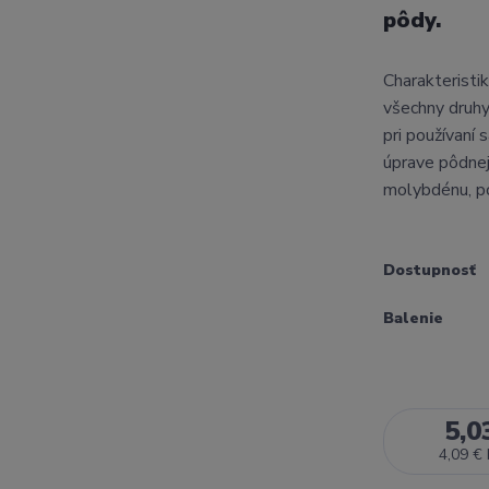
pôdy.
Charakteristik
všechny druhy
pri používaní
úprave pôdnej
molybdénu, po
Dostupnosť
Balenie
5,0
4,09 €