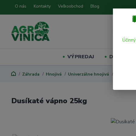
O nás
Kontakty
Veľkoobchod
Blog

Účinný
VÝPREDAJ
Domáci mil
Záhrada
Hnojivá
Univerzálne hnojivá
Dusíkaté 
Dusíkaté vápno 25kg