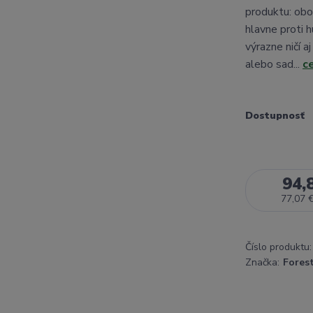
produktu: obo
hlavne proti 
výrazne ničí a
alebo sad...
c
Dostupnosť
94,
77,07 
Číslo produktu:
Značka:
Fores