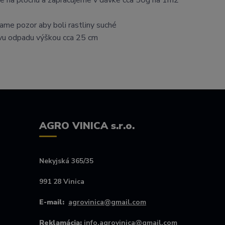
me na plochu a zapracujeme v dávke cca 50g na 1m2
vame pozor aby boli rastliny suché
tvu odpadu výškou cca 25 cm
AGRO VINICA s.r.o.
Nekyjská 365/35
991 28 Vinica
E-mail:
agrovinica@gmail.com
Reklamácia:
info.agrovinica@gmail.com