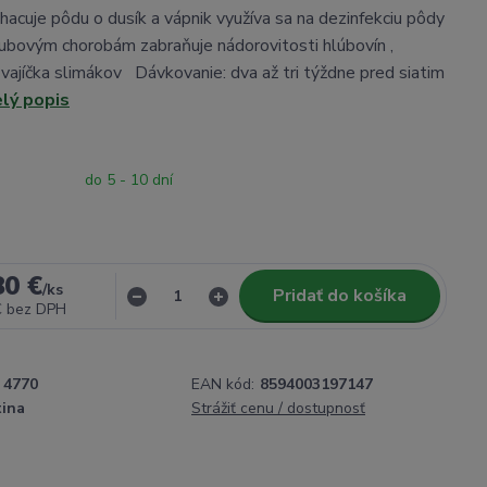
hacuje pôdu o dusík a vápnik využíva sa na dezinfekciu pôdy
hubovým chorobám zabraňuje nádorovitosti hlúbovín ,
j vajíčka slimákov Dávkovanie: dva až tri týždne pred siatim
elý popis
do 5 - 10 dní
80 €
/
ks
Pridať do košíka
€
bez DPH
4770
EAN kód:
8594003197147
tina
Strážiť cenu / dostupnosť