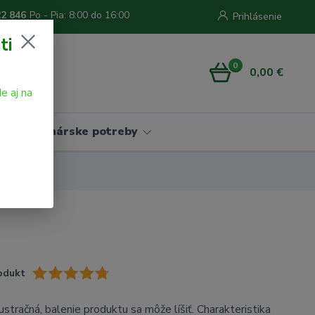
22 846
Po - Pia: 8:00 do 16:00
Prihlásenie
ti
0
0,00 €
e aj na
Vinárske potreby
odukt
lustračná, balenie produktu sa môže líšiť. Charakteristika