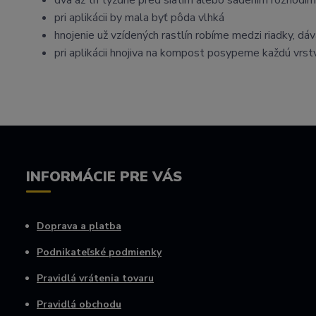
dva až tri týždne pred siatim alebo sadením rozhodí
pri aplikácii by mala byť pôda vlhká
hnojenie už vzídených rastlín robíme medzi riadky, dá
pri aplikácii hnojiva na kompost posypeme každú vrs
INFORMÁCIE PRE VÁS
Doprava a platba
Podnikateľské podmienky
Pravidlá vrátenia tovaru
Pravidlá obchodu