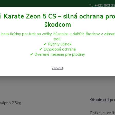
+421 903 3
 Karate Zeon 5 CS – silná ochrana pro
škodcom
Hľadať
 insekticídny postrek na vošky, húsenice a ďalších škodcov v záhrad
poli.
✔ Rýchly účinok
áčikovia
Hospodárske zvieratá
Záhrada
✔ Dlhodobá ochrana
✔ Overené riešenie pre plodiny
vápno 25kg
Zatvoriť
Ohodnotiť pr
Fotka je len i