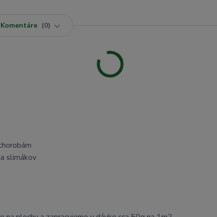
Komentáre
0
 chorobám
čka slimákov