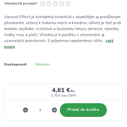
Ohodnotiť produkt
Aerosol Effect je kontaktný insekticíd s okamžitým aj predĺženým
pôsobením, určený k hubeniu múch a komárov, účinný je tiež proti
moliam, muškám, roztočom a lezúcemu hmyzu (mravce, rybenky,
šváby, rusy a pod.). Vhodný je k použitiu v otvorených aj
uzavretých priestoroch. S príjemnou repelentnou vôňo...
celý
popis
Dostupnosť
Skladom
4,61 €
/
ks
3,75 €
bez DPH
Pridať do košíka