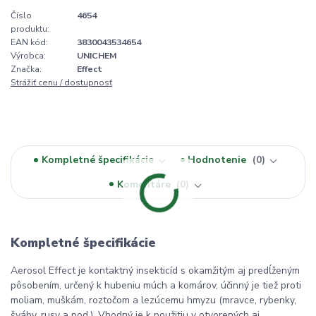
Číslo
4654
produktu:
EAN kód:
3830043534654
Výrobca:
UNICHEM
Značka:
Effect
Strážiť cenu / dostupnosť
Kompletné špecifikácie
Hodnotenie
0
Komentáre
0
Kompletné špecifikácie
Aerosol Effect je kontaktný insekticíd s okamžitým aj predĺženým
pôsobením, určený k hubeniu múch a komárov, účinný je tiež proti
moliam, muškám, roztočom a lezúcemu hmyzu (mravce, rybenky,
šváby, rusy a pod.). Vhodný je k použitiu v otvorených aj