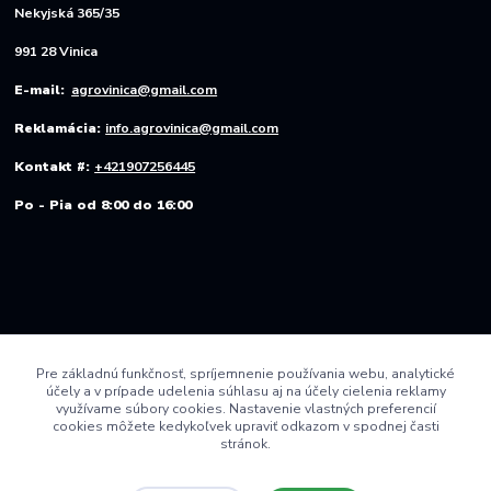
Nekyjská 365/35
991 28 Vinica
E-mail:
agrovinica@gmail.com
Reklamácia:
info.agrovinica@gmail.com
Kontakt #:
+421907256445
Po - Pia od 8:00 do 16:00
Pre základnú funkčnosť, spríjemnenie používania webu, analytické
účely a v prípade udelenia súhlasu aj na účely cielenia reklamy
využívame súbory cookies. Nastavenie vlastných preferencií
cookies môžete kedykoľvek upraviť odkazom v spodnej časti
stránok.