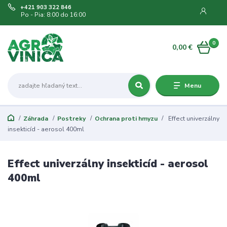
+421 903 322 846
Po - Pia: 8:00 do 16:00
0
0,00 €
Menu
Záhrada
Postreky
Ochrana proti hmyzu
Effect univerzálny
insekticíd - aerosol 400ml
Effect univerzálny insekticíd - aerosol
400ml