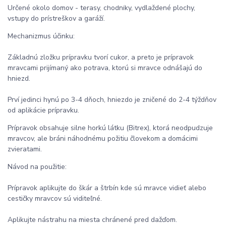
Určené okolo domov - terasy, chodníky, vydlaždené plochy,
vstupy do prístreškov a garáží.
Mechanizmus účinku:
Základnú zložku prípravku tvorí cukor, a preto je prípravok
mravcami prijímaný ako potrava, ktorú si mravce odnášajú do
hniezd.
Prví jedinci hynú po 3-4 dňoch, hniezdo je zničené do 2-4 týždňov
od aplikácie prípravku.
Prípravok obsahuje silne horkú látku (Bitrex), ktorá neodpudzuje
mravcov, ale bráni náhodnému požitiu človekom a domácimi
zvieratami.
Návod na použitie:
Prípravok aplikujte do škár a štrbín kde sú mravce vidieť alebo
cestičky mravcov sú viditeľné.
Aplikujte nástrahu na miesta chránené pred dažďom.