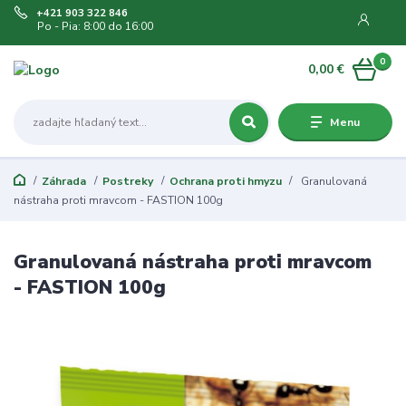
+421 903 322 846
Po - Pia: 8:00 do 16:00
0
0,00 €
Menu
Záhrada
Postreky
Ochrana proti hmyzu
Granulovaná
nástraha proti mravcom - FASTION 100g
Granulovaná nástraha proti mravcom
- FASTION 100g