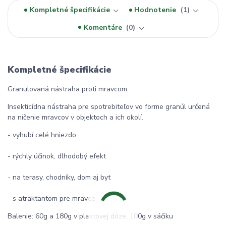
Kompletné špecifikácie
Hodnotenie
1
Komentáre
0
Kompletné špecifikácie
Granulovaná nástraha proti mravcom.
Insekticídna nástraha pre spotrebiteľov vo forme granúl určená
na ničenie mravcov v objektoch a ich okolí.
- vyhubí celé hniezdo
- rýchly účinok, dlhodobý efekt
- na terasy, chodníky, dom aj byt
- s atraktantom pre mravce
Balenie: 60g a 180g v plastovej dóze, 100g v sáčiku