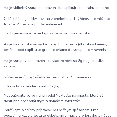
Ak je viditeľný vstup do mraveniska, aplikujte nástrahu do neho.
Celá kolónia je zlikvidovaná v priebehu 2-4 týždňov, ale môže to
trvať aj 2 mesiace podľa podmienok.
Dávkujeme maximálne 8g nástrahy na 1 mravenisko.
Ak je mravenisko vo vydláždených plochách (dlažobný kameň,
betón a pod.) aplikujte granule priamo do vstupu do mraveniska.
Ak je vstupov do mraveniska viac, rozdelí sa 8g na jednotlivé
vstupy.
Súčasne môžu byť ošetrené maximálne 2 mraveniská.
Účinná látka: imidacloprid 0,5g/kg
Nepoužívajte vo voľnej prírode! Neklaďte na miesta, ktoré sú
dostupné hospodárskym a domácim zvieratám.
Používajte biocídny prípravok bezpečným spôsobom. Pred
použitím si vždy prečítajte etiketu, informácie o prípravku a návod