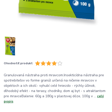
Ohodnotiť produkt
Granulovaná nástraha proti mravcom.Insekticídna nástraha pre
spotrebiteľov vo forme granúl určená na ničenie mravcov v
objektoch a ich okolí.- vyhubí celé hniezdo - rýchly účinok,
dlhodobý efekt - na terasy, chodníky, dom aj byt - s atraktantom
pre mravceBalenie: 60g a 180g v plastovej dóze, 100g v ...
celý
popis