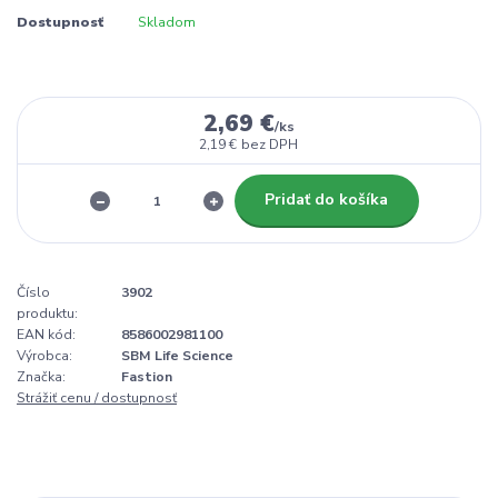
Dostupnosť
Skladom
2,69 €
/
ks
2,19 €
bez DPH
Pridať do košíka
Číslo
3902
produktu:
EAN kód:
8586002981100
Výrobca:
SBM Life Science
Značka:
Fastion
Strážiť cenu / dostupnosť