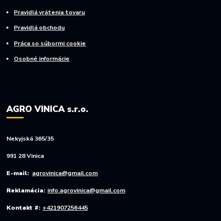
Pravidlá vrátenia tovaru
Pravidlá obchodu
Práca so súbormi cookie
Osobné informácie
AGRO VINICA s.r.o.
Nekyjská 365/35
991 28 Vinica
E-mail:
agrovinica@gmail.com
Reklamácia:
info.agrovinica@gmail.com
Kontakt #:
+421907256445