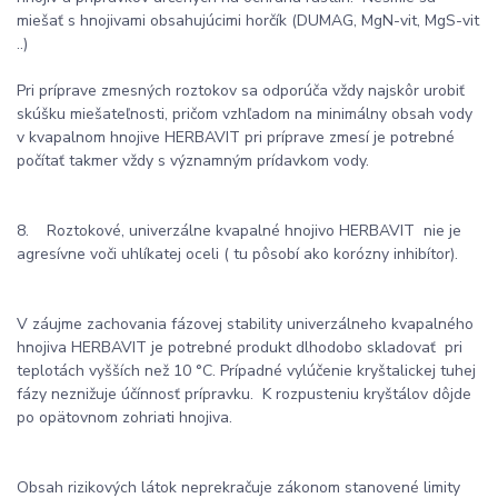
miešať s hnojivami obsahujúcimi horčík (DUMAG, MgN-vit, MgS-vit
..)
Pri príprave zmesných roztokov sa odporúča vždy najskôr urobiť
skúšku miešateľnosti, pričom vzhľadom na minimálny obsah vody
v kvapalnom hnojive HERBAVIT pri príprave zmesí je potrebné
počítať takmer vždy s významným prídavkom vody.
8. Roztokové, univerzálne kvapalné hnojivo HERBAVIT nie je
agresívne voči uhlíkatej oceli ( tu pôsobí ako korózny inhibítor).
V záujme zachovania fázovej stability univerzálneho kvapalného
hnojiva HERBAVIT je potrebné produkt dlhodobo skladovať pri
teplotách vyšších než 10 °C. Prípadné vylúčenie kryštalickej tuhej
fázy neznižuje účínnosť prípravku. K rozpusteniu kryštálov dôjde
po opätovnom zohriati hnojiva.
Obsah rizikových látok neprekračuje zákonom stanovené limity