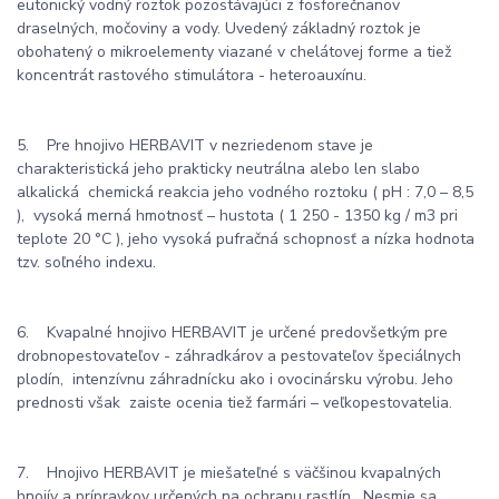
eutonický vodný roztok pozostávajúci z fosforečnanov
draselných, močoviny a vody. Uvedený základný roztok je
obohatený o mikroelementy viazané v chelátovej forme a tiež
koncentrát rastového stimulátora - heteroauxínu.
5. Pre hnojivo HERBAVIT v nezriedenom stave je
charakteristická jeho prakticky neutrálna alebo len slabo
alkalická chemická reakcia jeho vodného roztoku ( pH : 7,0 – 8,5
), vysoká merná hmotnosť – hustota ( 1 250 - 1350 kg / m3 pri
teplote 20 °C ), jeho vysoká pufračná schopnosť a nízka hodnota
tzv. soľného indexu.
6. Kvapalné hnojivo HERBAVIT je určené predovšetkým pre
drobnopestovateľov - záhradkárov a pestovateľov špeciálnych
plodín, intenzívnu záhradnícku ako i ovocinársku výrobu. Jeho
prednosti však zaiste ocenia tiež farmári – veľkopestovatelia.
7. Hnojivo HERBAVIT je miešateľné s väčšinou kvapalných
hnojív a prípravkov určených na ochranu rastlín. Nesmie sa