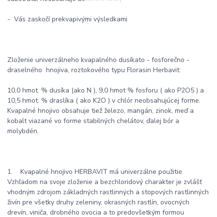
- Vás zaskočí prekvapivými výsledkami
Zloženie univerzálneho kvapalného dusíkato - fosforečno -
draselného hnojiva, roztokového typu Florasin Herbavit:
10,0 hmot. % dusíka (ako N ), 9,0 hmot % fosforu ( ako P2O5 ) a
10,5 hmot. % draslíka ( ako K2O ) v chlór neobsahujúcej forme.
Kvapalné hnojivo obsahuje tiež železo, mangán, zinok, meď a
kobalt viazané vo forme stabilných chelátov, ďalej bór a
molybdén.
1. Kvapalné hnojivo HERBAVIT má univerzálne použitie.
Vzhľadom na svoje zloženie a bezchloridový charakter je zvlášť
vhodným zdrojom základných rastlinných a stopových rastlinných
živín pre všetky druhy zeleniny, okrasných rastlín, ovocných
drevín, viniča, drobného ovocia a to predovšetkým formou