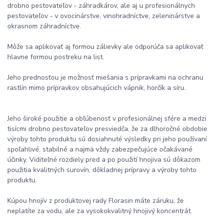
drobno pestovateľov - záhradkárov, ale aj u profesionálnych
pestovateľov - v ovocinárstve, vinohradníctve, zeleninárstve a
okrasnom záhradníctve.
Môže sa aplikovať aj formou zálievky ale odporúča sa aplikovať
hlavne formou postreku na list.
Jeho prednosťou je možnosť miešania s prípravkami na ochranu
rastlín mimo prípravkov obsahujúcich vápnik, horčík a síru.
Jeho široké použitie a obľúbenosť v profesionálnej sfére a medzi
tisícmi drobno pestovateľov presviedča, že za dlhoročné obdobie
výroby tohto produktu sú dosiahnuté výsledky pri jeho používaní
spoľahlivé, stabilné a najmä vždy zabezpečujúce očakávané
účinky. Viditeľné rozdiely pred a po použití hnojiva sú dôkazom
použitia kvalitných surovín, dôkladnej prípravy a výroby tohto
produktu.
Kúpou hnojív z produktovej rady Florasin máte záruku, že
neplatíte za vodu, ale za vysokokvalitný hnojivý koncentrát.