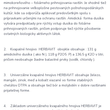
mimokoreňového – foliárneho prihnojovania rastlín. Je vhodné tiež
na prihnojovanie veľkoplošne pestovaných poľnohospodárskych
kultúr, kde sa odporúča aplikovať predovšetkým spolu s
prípravkami určenými na ochranu rastlín. Amidická forma dusíka
vytvára predpoklady pre rýchly vstup dusíka do foliárne
prihnojovaných rastlín, pričom podporuje tiež rýchle pôsobenie
ostatných biologicky aktívnych látok.
2. Kvapalné hnojivo HERBAVIT obvykle obsahuje : 131 g
amidického dusíka ( ako N ), 118 g P2O5 P) a 136,5 g K2O v litri,
pričom neobsahuje žiadne balastné prvky (sodík, chloridy ).
3. Univerzálne kvapalné hnojivo HERBAVIT obsahuje železo,
mangán, zinok, meď a kobalt viazané vo forme stabilných
chelátov DTPA a obsahuje tiež bór a molybdén v dobre rastlinami
prijateľnej forme.
4. Základom univerzálneho kvapalného hnojiva HERBAVIT je