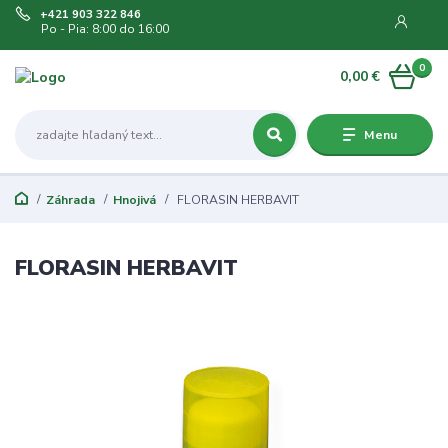
+421 903 322 846
Po - Pia: 8:00 do 16:00
0
0,00 €
Menu
Záhrada
Hnojivá
FLORASIN HERBAVIT
FLORASIN HERBAVIT