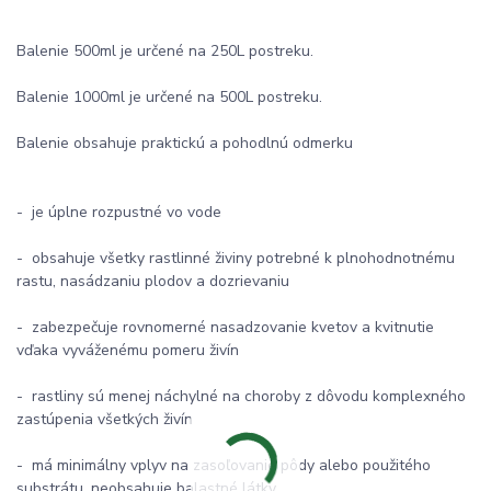
Balenie 500ml je určené na 250L postreku.
Balenie 1000ml je určené na 500L postreku.
Balenie obsahuje praktickú a pohodlnú odmerku
- je úplne rozpustné vo vode
- obsahuje všetky rastlinné živiny potrebné k plnohodnotnému
rastu, nasádzaniu plodov a dozrievaniu
- zabezpečuje rovnomerné nasadzovanie kvetov a kvitnutie
vďaka vyváženému pomeru živín
- rastliny sú menej náchylné na choroby z dôvodu komplexného
zastúpenia všetkých živín
- má minimálny vplyv na zasoľovanie pôdy alebo použitého
substrátu, neobsahuje balastné látky