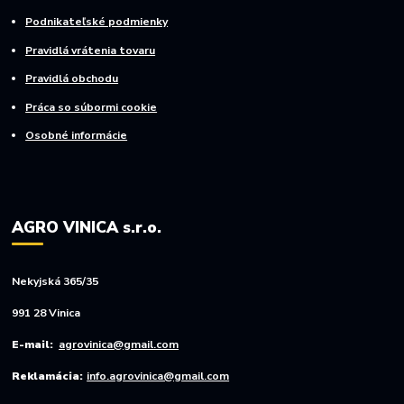
Podnikateľské podmienky
Pravidlá vrátenia tovaru
Pravidlá obchodu
Práca so súbormi cookie
Osobné informácie
AGRO VINICA s.r.o.
Nekyjská 365/35
991 28 Vinica
E-mail:
agrovinica@gmail.com
Reklamácia:
info.agrovinica@gmail.com