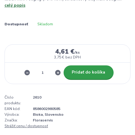
celý popis
Dostupnosť
Skladom
4,61 €
/
ks
3,75 €
bez DPH
Pridať do košíka
Číslo
2610
produktu:
EAN kód:
8586002980585
Výrobca:
Bioka, Slovensko
Značka:
Floraservis
Strážiť cenu / dostupnosť