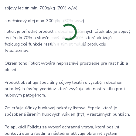
sójový lecitín min. 700g/kg (70% w/w)
slnečnicový olej max. 300g/kg (30% w/w)
Folicit je prírodný produkt s obsahom účinných látok ako je sójový
lecitín do 70% a slnečnicový olej do 30%, ktoré aktivujú
fyziologické funkcie rastlín a tým stimulujú produkciu
fytoalexínov.
Okrem toho Folicit vytvára nepriaznivé prostredie pre rast húb a
plesní.
Produkt obsahuje špeciálny sójový lecitín s vysokým obsahom
prírodných fosfoglyceridov, ktoré zvyšujú odolnosť rastlín proti
hubovým patogénom.
Zmierňuje účinky bunkovej nekrózy listovej čepele, ktorá je
spôsobená šírením hubových vlákien (hýf) v rastlinných bunkách.
Po aplikácii Folicitu sa vytvorí ochranná vrstva, ktorá posilní
bunkovú stenu rastlín a následne aktivuje obranný systém