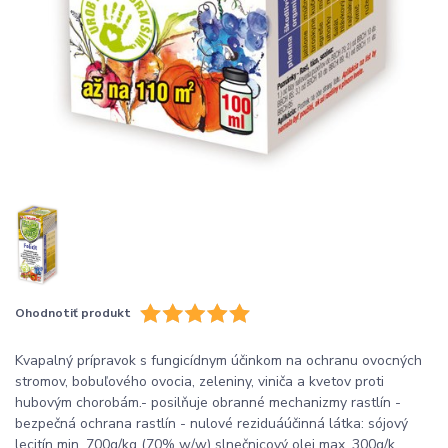
Ohodnotiť produkt
Kvapalný prípravok s fungicídnym účinkom na ochranu ovocných
stromov, bobuľového ovocia, zeleniny, viniča a kvetov proti
hubovým chorobám.- posilňuje obranné mechanizmy rastlín -
bezpečná ochrana rastlín - nulové reziduáúčinná látka: sójový
lecitín min. 700g/kg (70% w/w) slnečnicový olej max. 300g/k...