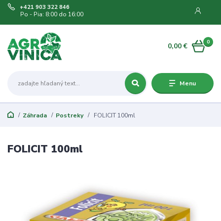
+421 903 322 846
Po - Pia: 8:00 do 16:00
0
0,00 €
Menu
Záhrada
Postreky
FOLICIT 100ml
FOLICIT 100ml