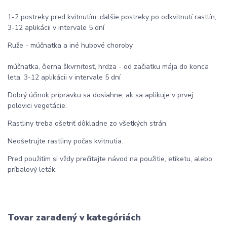
1-2 postreky pred kvitnutím, ďalšie postreky po odkvitnutí rastlín,
3-12 aplikácii v intervale 5 dní
Ruže - múčnatka a iné hubové choroby
múčnatka, čierna škvrnitosť, hrdza - od začiatku mája do konca
leta, 3-12 aplikácii v intervale 5 dní
Dobrý účinok prípravku sa dosiahne, ak sa aplikuje v prvej
polovici vegetácie.
Rastliny treba ošetriť dôkladne zo všetkých strán.
Neošetrujte rastliny počas kvitnutia.
Pred použitím si vždy prečítajte návod na použitie, etiketu, alebo
príbalový leták.
Tovar zaradený v kategóriách