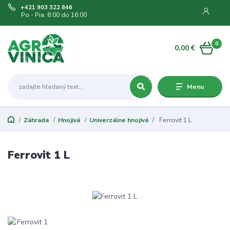
+421 903 322 846
Po - Pia: 8:00 do 16:00
0
0,00 €
Menu
Záhrada
Hnojivá
Univerzálne hnojivá
Ferrovit 1 L
Ferrovit 1 L