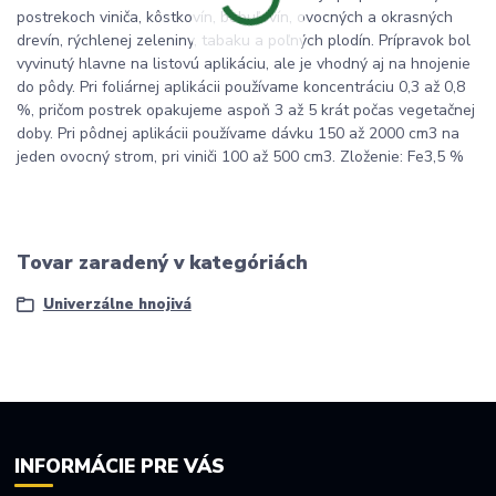
postrekoch viniča, kôstkovín, bobuľovín, ovocných a okrasných
drevín, rýchlenej zeleniny, tabaku a poľných plodín. Prípravok bol
vyvinutý hlavne na listovú aplikáciu, ale je vhodný aj na hnojenie
do pôdy. Pri foliárnej aplikácii používame koncentráciu 0,3 až 0,8
%, pričom postrek opakujeme aspoň 3 až 5 krát počas vegetačnej
doby. Pri pôdnej aplikácii používame dávku 150 až 2000 cm3 na
jeden ovocný strom, pri viniči 100 až 500 cm3. Zloženie: Fe3,5 %
Tovar zaradený v kategóriách
Univerzálne hnojivá
INFORMÁCIE PRE VÁS