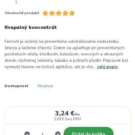
Ohodnotiť produkt
Kvapalný koncentrát
Ferrovit je určený na preventívne odstraňovanie nedostatku
železa a liečenie chloróz. Dobre sa uplatňuje pri preventívnych
postrekoch viniča, kôstkovín, bobuľovín, ovocných a okrasných
drevín, rýchlenej zeleniny, tabaku a poľných plodín. Prípravok bol
vyvinutý hlavne na listovú aplikáciu, ale je vho...
celý popis
Dostupnosť
Skladom
3,24 €
/
ks
2,63 €
bez DPH
Pridať do košíka