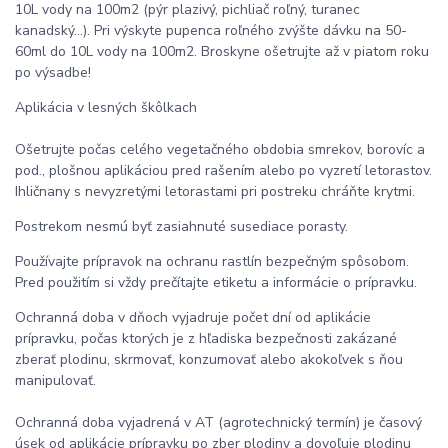
10L vody na 100m2 (pýr plazivý, pichliač roľný, turanec
kanadský...). Pri výskyte pupenca roľného zvýšte dávku na 50-
60ml do 10L vody na 100m2. Broskyne ošetrujte až v piatom roku
po výsadbe!
Aplikácia v lesných škôlkach
Ošetrujte počas celého vegetačného obdobia smrekov, borovíc a
pod., plošnou aplikáciou pred rašením alebo po vyzretí letorastov.
Ihličnany s nevyzretými letorastami pri postreku chráňte krytmi.
Postrekom nesmú byť zasiahnuté susediace porasty.
Používajte prípravok na ochranu rastlín bezpečným spôsobom.
Pred použitím si vždy prečítajte etiketu a informácie o prípravku.
Ochranná doba v dňoch vyjadruje počet dní od aplikácie
prípravku, počas ktorých je z hľadiska bezpečnosti zakázané
zberať plodinu, skrmovať, konzumovať alebo akokoľvek s ňou
manipulovať.
Ochranná doba vyjadrená v AT (agrotechnický termín) je časový
úsek od aplikácie prípravku po zber plodiny a dovoľuje plodinu