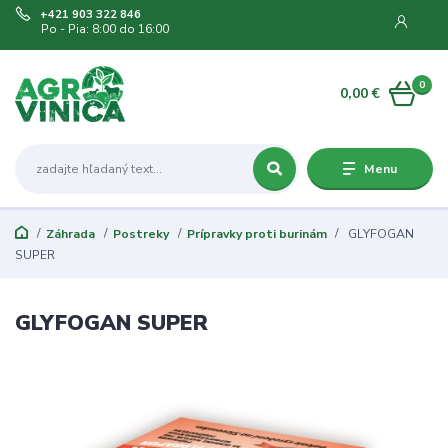
+421 903 322 846
Po - Pia: 8:00 do 16:00
0
0,00 €
Menu
Záhrada
Postreky
Prípravky proti burinám
GLYFOGAN
SUPER
GLYFOGAN SUPER