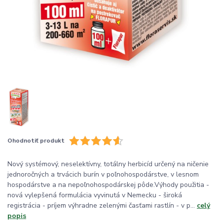
Ohodnotiť produkt
Nový systémový, neselektívny, totálny herbicíd určený na ničenie
jednoročných a trvácich burín v poľnohospodárstve, v lesnom
hospodárstve a na nepoľnohospodárskej pôde.Výhody použitia -
nová vylepšená formulácia vyvinutá v Nemecku - široká
registrácia - príjem výhradne zelenými časťami rastlín - v p...
celý
popis