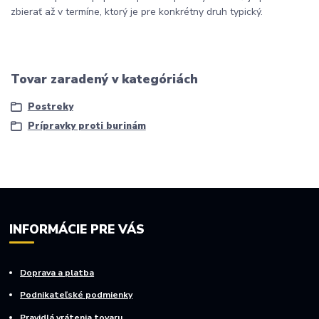
zbierať až v termíne, ktorý je pre konkrétny druh typický.
Tovar zaradený v kategóriách
Postreky
Prípravky proti burinám
INFORMÁCIE PRE VÁS
Doprava a platba
Podnikateľské podmienky
Pravidlá vrátenia tovaru