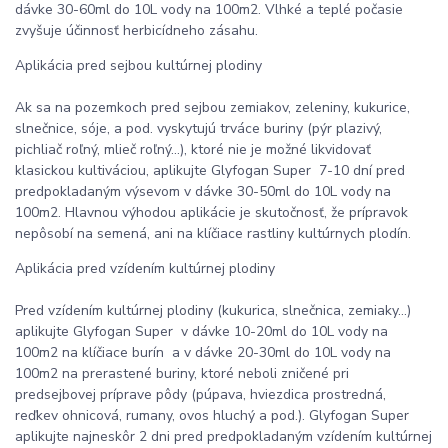
dávke 30-60ml do 10L vody na 100m2. Vlhké a teplé počasie
zvyšuje účinnosť herbicídneho zásahu.
Aplikácia pred sejbou kultúrnej plodiny
Ak sa na pozemkoch pred sejbou zemiakov, zeleniny, kukurice,
slnečnice, sóje, a pod. vyskytujú trváce buriny (pýr plazivý,
pichliač roľný, mlieč roľný...), ktoré nie je možné likvidovať
klasickou kultiváciou, aplikujte Glyfogan Super 7-10 dní pred
predpokladaným výsevom v dávke 30-50ml do 10L vody na
100m2. Hlavnou výhodou aplikácie je skutočnosť, že prípravok
nepôsobí na semená, ani na klíčiace rastliny kultúrnych plodín.
Aplikácia pred vzídením kultúrnej plodiny
Pred vzídením kultúrnej plodiny (kukurica, slnečnica, zemiaky...)
aplikujte Glyfogan Super v dávke 10-20ml do 10L vody na
100m2 na klíčiace burín a v dávke 20-30ml do 10L vody na
100m2 na prerastené buriny, ktoré neboli zničené pri
predsejbovej príprave pôdy (púpava, hviezdica prostredná,
reďkev ohnicová, rumany, ovos hluchý a pod.). Glyfogan Super
aplikujte najneskôr 2 dni pred predpokladaným vzídením kultúrnej