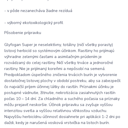
- v pôde nezanecháva žiadne rezíduá
- výborný ekotoxikologický profil
Pôsobenie prípravku
Glyfogan Super je neselektívny, totálny (ničí všetky porasty)
listový herbicíd so systémovým účinkom. Rastliny ho prijímajú
výhradne zelenými časťami a asimilačným prúdením je
rozvádzaný do celej rastliny. Ničí všetky trváce a jednoročné
rastliny. Nie je prijímaný koreňmi a nepôsobí na semená.
Predpokladom úspešného zničenia trvácich burín je vytvorenie
dostatočnej listovej plochy v období postreku, aby sa zabezpečil
čo najväčší príjem účinnej látky do rastlín. Príznakmi účinku je
postupné vädnutie, žltnutie, nekrotizácia zasiahnutých rastlín
počas 10 – 14 dní. Za chladného a suchého počasia sa príznaky
môžu prejaviť neskoršie. Účinok prípravku sa zvyšuje vyššou
intenzitou svetla a vyššou relatívnou vlhkosťou vzduchu.
Najvyššiu herbicídnu účinnosť dosiahnete pri aplikácii 1-2 dni po
daždi, kedy je narušená vosková vrstvička na listoch burín.