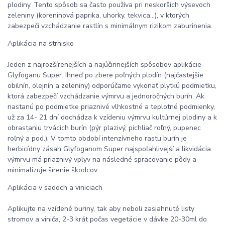
plodiny. Tento spôsob sa často používa pri neskorších výsevoch
zeleniny (koreninová paprika, uhorky, tekvica...), v ktorých
zabezpečí vzchádzanie rastlín s minimálnym rizikom zaburinenia.
Aplikácia na strnisko
Jeden z najrozšírenejších a najúčinnejších spôsobov aplikácie
Glyfoganu Super. Ihneď po zbere poľných plodín (najčastejšie
obilnín, olejnín a zeleniny) odporúčame vykonať plytkú podmietku,
ktorá zabezpečí vzchádzanie výmrvu a jednoročných burín. Ak
nastanú po podmietke priaznivé vlhkostné a teplotné podmienky,
už za 14- 21 dní dochádza k vzídeniu výmrvu kultúrnej plodiny a k
obrastaniu trvácich burín (pýr plazivý, pichliač roľný, pupenec
roľný a pod.). V tomto období intenzívneho rastu burín je
herbicídny zásah Glyfoganom Super najspoľahlivejší a likvidácia
výmrvu má priaznivý vplyv na následné spracovanie pôdy a
minimalizuje šírenie škodcov.
Aplikácia v sadoch a viniciach
Aplikujte na vzídené buriny, tak aby neboli zasiahnuté listy
stromov a viniča, 2-3 krát počas vegetácie v dávke 20-30ml do