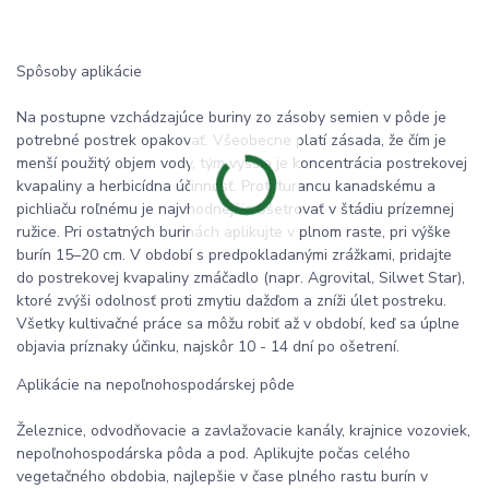
Spôsoby aplikácie
Na postupne vzchádzajúce buriny zo zásoby semien v pôde je
potrebné postrek opakovať. Všeobecne platí zásada, že čím je
menší použitý objem vody, tým vyššia je koncentrácia postrekovej
kvapaliny a herbicídna účinnosť. Proti turancu kanadskému a
pichliaču roľnému je najvhodnejšie ošetrovať v štádiu prízemnej
ružice. Pri ostatných burinách aplikujte v plnom raste, pri výške
burín 15–20 cm. V období s predpokladanými zrážkami, pridajte
do postrekovej kvapaliny zmáčadlo (napr. Agrovital, Silwet Star),
ktoré zvýši odolnosť proti zmytiu dažďom a zníži úlet postreku.
Všetky kultivačné práce sa môžu robiť až v období, keď sa úplne
objavia príznaky účinku, najskôr 10 - 14 dní po ošetrení.
Aplikácie na nepoľnohospodárskej pôde
Železnice, odvodňovacie a zavlažovacie kanály, krajnice vozoviek,
nepoľnohospodárska pôda a pod. Aplikujte počas celého
vegetačného obdobia, najlepšie v čase plného rastu burín v