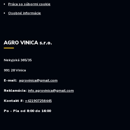
Práca so súbormi cookie
Osobné informácie
AGRO VINICA s.r.o.
Nekyjská 365/35
991 28 Vinica
E-mail:
agrovinica@gmail.com
Reklamácia:
info.agrovinica@gmail.com
Kontakt #:
+421907256445
Po - Pia od 8:00 do 16:00