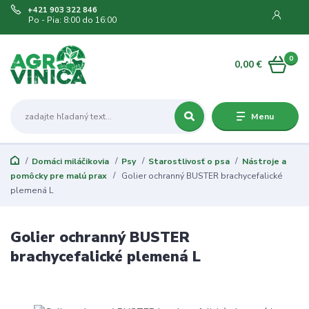
+421 903 322 846
Po - Pia: 8:00 do 16:00
0
0,00 €
Menu
Domáci miláčikovia
Psy
Starostlivosť o psa
Nástroje a
pomôcky pre malú prax
Golier ochranný BUSTER brachycefalické
plemená L
Golier ochranný BUSTER
brachycefalické plemená L