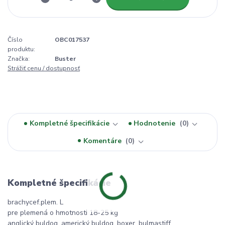
Číslo
OBC017537
produktu:
Značka:
Buster
Strážiť cenu / dostupnosť
Kompletné špecifikácie
Hodnotenie
0
Komentáre
0
Kompletné špecifikácie
brachycef.plem. L
pre plemená o hmotnosti 18-25 kg
anglický buldog, americký buldog, boxer, bulmastiff...