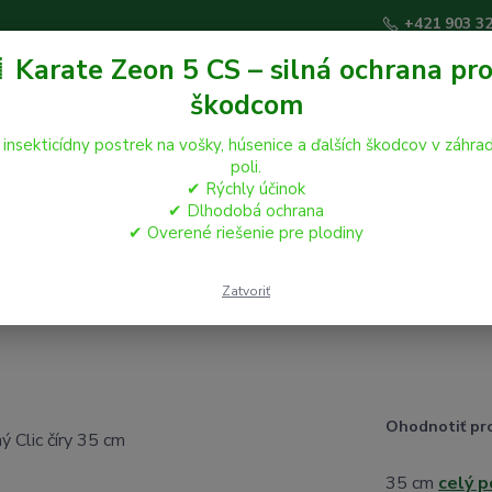
+421 903 3
 Karate Zeon 5 CS – silná ochrana pro
škodcom
Hľadať
 insekticídny postrek na vošky, húsenice a ďalších škodcov v záhrad
poli.
✔ Rýchly účinok
áčikovia
Hospodárske zvieratá
Záhrada
✔ Dlhodobá ochrana
✔ Overené riešenie pre plodiny
troje a pomôcky pre malú prax
Golier ochranný Clic číry 35 cm
Zatvoriť
Ohodnotiť pr
35 cm
celý p