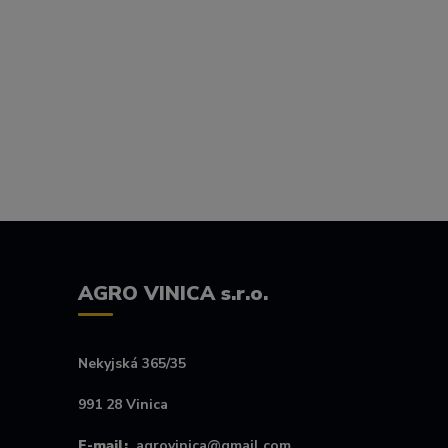
AGRO VINICA s.r.o.
Nekyjská 365/35
991 28 Vinica
E-mail:
agrovinica@gmail.com