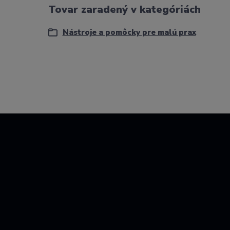
Tovar zaradený v kategóriách
Nástroje a pomôcky pre malú prax