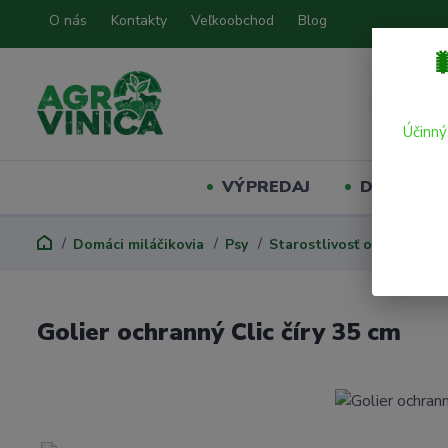
O nás
Kontakty
Veľkoobchod
Blog

Účinný
VÝPREDAJ
Domáci mil
Domáci miláčikovia
Psy
Starostlivosť o psa
Nás
Golier ochranný Clic číry 35 cm