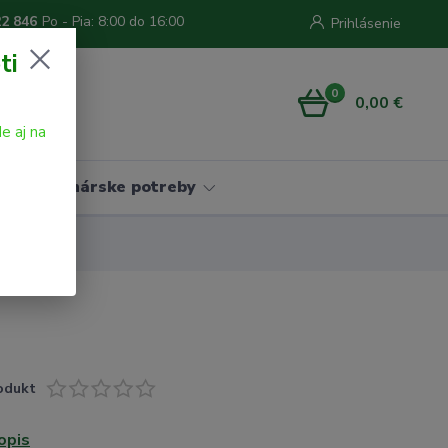
22 846
Po - Pia: 8:00 do 16:00
Prihlásenie
ti
0
0,00 €
e aj na
Vinárske potreby
odukt
opis