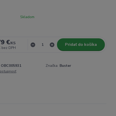
Skladom
79 €
/
KS
Pridať do košíka
€
bez DPH
OBC005931
Značka:
Buster
dostupnosť