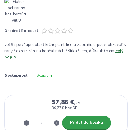
Ohodnotiť produkt
veľ.9 spevňuje oblasť krčnej chrbtice a zabraňuje psovi olizovať si
rany / okrem rán na končatinách / šírka 9 cm, dĺžka 40,5 cm
celý
popis
Dostupnosť
Skladom
37,85 €
/
KS
30,77 €
bez DPH
Pridať do košíka