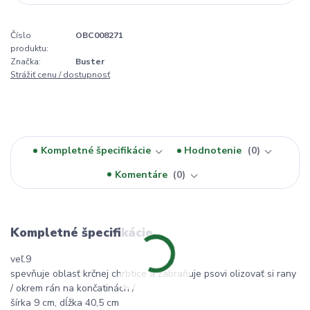
Číslo
OBC008271
produktu:
Značka:
Buster
Strážiť cenu / dostupnosť
Kompletné špecifikácie
Hodnotenie
0
Komentáre
0
Kompletné špecifikácie
veľ.9
spevňuje oblasť krčnej chrbtice a zabraňuje psovi olizovať si rany
/ okrem rán na končatinách /
šírka 9 cm, dĺžka 40,5 cm