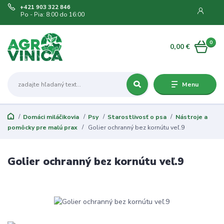
+421 903 322 846
Po - Pia: 8:00 do 16:00
0
0,00 €
Menu
Domáci miláčikovia
Psy
Starostlivosť o psa
Nástroje a
pomôcky pre malú prax
Golier ochranný bez kornútu veľ.9
Golier ochranný bez kornútu veľ.9