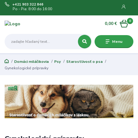
+421 903 322 846
Po - Pia: 8:00 do 16:00
0
0,00 €
Menu
Domáci miláčikovia
Psy
Starostlivosť o psa
Gynekologické prípravky