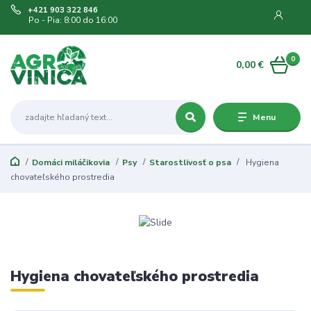
+421 903 322 846
Po - Pia: 8:00 do 16:00
0
0,00 €
Menu
Domáci miláčikovia
Psy
Starostlivosť o psa
Hygiena
chovateľského prostredia
Hygiena chovateľského prostredia