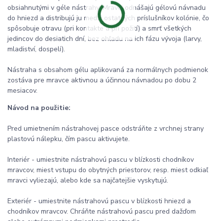
obsiahnutými v géle nástrahy. Mravci odnášajú gélovú návnadu
do hniezd a distribujú ju medzi ostatných príslušníkov kolónie, čo
spôsobuje otravu (pri kontakte a pri požití) a smrť všetkých
jedincov do desiatich dní, bez ohľadu na ich fázu vývoja (larvy,
mladiství, dospelí).
Nástraha s obsahom gélu aplikovaná za normálnych podmienok
zostáva pre mravce aktivnou a účinnou návnadou po dobu 2
mesiacov.
Návod na použitie:
Pred umietnením nástrahovej pasce odstráňte z vrchnej strany
plastovú nálepku, čím pascu aktivujete.
Interiér - umiestnite nástrahovú pascu v blízkosti chodníkov
mravcov, miest vstupu do obytných priestorov, resp. miest odkiaľ
mravci vyliezajú, alebo kde sa najčatejšie vyskytujú.
Exteriér - umiestnite nástrahovú pascu v blízkosti hniezd a
chodníkov mravcov. Chráňte nástrahovú pascu pred dažďom