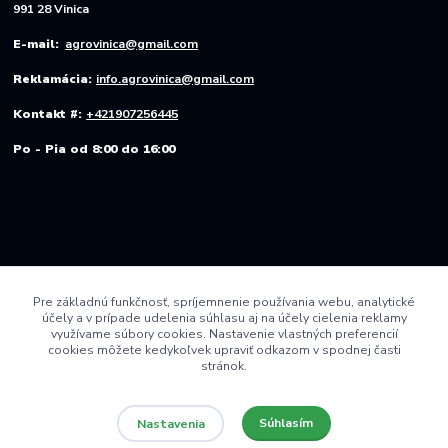
991 28 Vinica
E-mail:
agrovinica@gmail.com
Reklamácia:
info.agrovinica@gmail.com
Kontakt #:
+421907256445
Po - Pia od 8:00 do 16:00
Pre základnú funkčnosť, spríjemnenie používania webu, analytické
účely a v prípade udelenia súhlasu aj na účely cielenia reklamy
využívame súbory cookies. Nastavenie vlastných preferencií
cookies môžete kedykoľvek upraviť odkazom v spodnej časti
stránok.
Súhlasím
Nastavenia