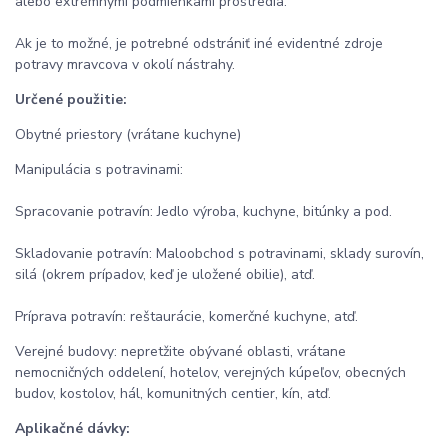
alebo extrémnymi podmienkami prostredia.
Ak je to možné, je potrebné odstrániť iné evidentné zdroje
potravy mravcova v okolí nástrahy.
Určené použitie:
Obytné priestory (vrátane kuchyne)
Manipulácia s potravinami:
Spracovanie potravín: Jedlo výroba, kuchyne, bitúnky a pod.
Skladovanie potravín: Maloobchod s potravinami, sklady surovín,
silá (okrem prípadov, keď je uložené obilie), atď.
Príprava potravín: reštaurácie, komerčné kuchyne, atď.
Verejné budovy: nepretžite obývané oblasti, vrátane
nemocničných oddelení, hotelov, verejných kúpeľov, obecných
budov, kostolov, hál, komunitných centier, kín, atď.
Aplikačné dávky: