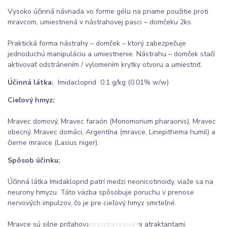
Vysoko účinná návnada vo forme gélu na priame použitie proti
mravcom, umiestnená v nástrahovej pasci – domčeku 2ks.
Praktická forma nástrahy – domček – ktorý zabezpečuje
jednoduchú manipuláciu a umiestnenie. Nástrahu – domček stačí
aktivovať odstránením / vylomením krytky otvoru a umiestniť.
Účinná látka:
Imidacloprid 0.1 g/kg (0.01% w/w)
Cieľový hmyz:
Mravec domový, Mravec faraón (Monomorium pharaonis), Mravec
obecný, Mravec domáci, Argentína (mravce, Linepithema humil) a
čierne mravce (Lasius niger).
Spôsob účinku:
Účinná látka Imidakloprid patrí medzi neonicotinoidy, viaže sa na
neurony hmyzu. Táto väzba spôsobuje poruchu v prenose
nervových impulzov, čo je pre cieľový hmyz smrteľné.
Mravce sú silne priťahovaní potravinovými atraktantami