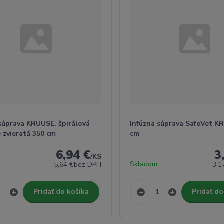
 súprava KRUUSE, špirálová
Infúzna súprava SafeVet K
 zvieratá 350 cm
cm
6,94 €
3
/
KS
Skladom
5,64 €
bez DPH
3,1
Pridať do košíka
Pridať do