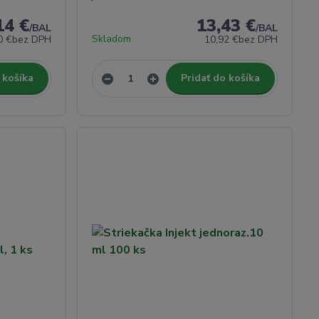
14 €
13,43 €
/
BAL
/
BAL
Skladom
0 €
bez DPH
10,92 €
bez DPH
 košíka
Pridať do košíka