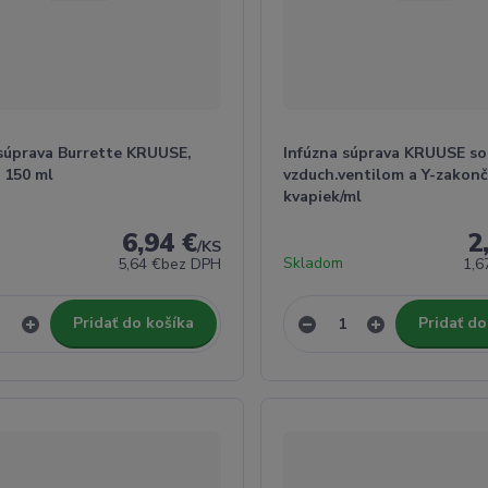
 súprava Burrette KRUUSE,
Infúzna súprava KRUUSE so
, 150 ml
vzduch.ventilom a Y-zakonč
kvapiek/ml
6,94 €
2
/
KS
Skladom
5,64 €
bez DPH
1,6
Pridať do košíka
Pridať do