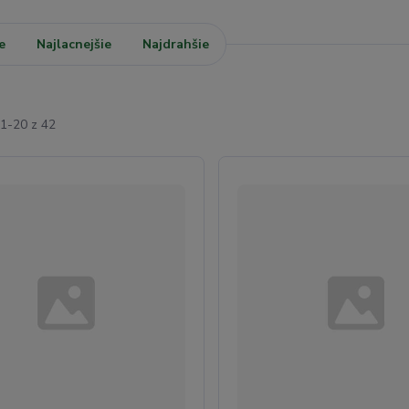
e
Najlacnejšie
Najdrahšie
1-20 z 42