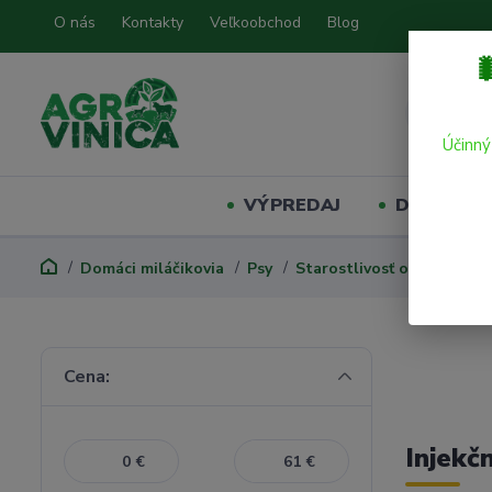
O nás
Kontakty
Veľkoobchod
Blog

Účinný
VÝPREDAJ
Domáci mil
Domáci miláčikovia
Psy
Starostlivosť o psa
Inje
Cena:
Injekč
€
€