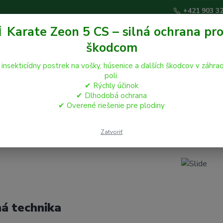
+421 903 3
 Karate Zeon 5 CS – silná ochrana pro
škodcom
Hľadať
 insekticídny postrek na vošky, húsenice a ďalších škodcov v záhrad
poli.
✔ Rýchly účinok
áčikovia
Hospodárske zvieratá
Záhrada
✔ Dlhodobá ochrana
✔ Overené riešenie pre plodiny
kčná technika
Zatvoriť
ná technika