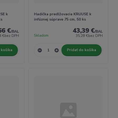
SE k
Hadička predlžovacia KRUUSE k
ks
infúznej súprave 75 cm, 50 ks
66 €
43,39 €
/
BAL
/
BAL
Skladom
8 €
bez DPH
35,28 €
bez DPH
 košíka
Pridať do košíka