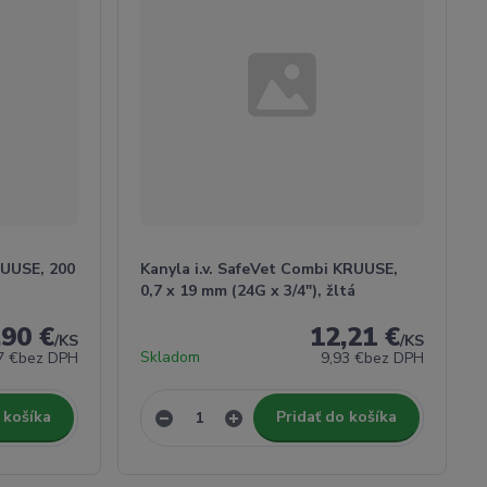
RUUSE, 200
Kanyla i.v. SafeVet Combi KRUUSE,
0,7 x 19 mm (24G x 3/4"), žltá
,90 €
12,21 €
/
KS
/
KS
Skladom
7 €
bez DPH
9,93 €
bez DPH
 košíka
Pridať do košíka