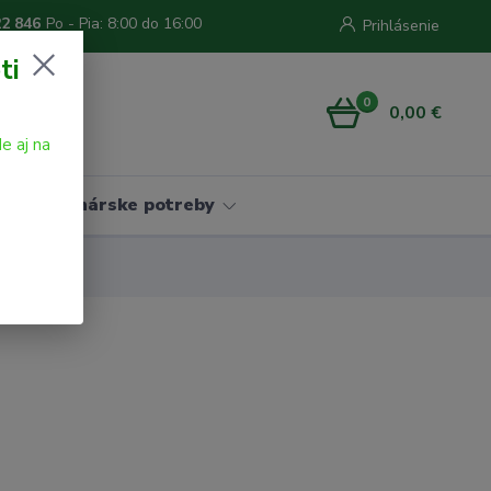
22 846
Po - Pia: 8:00 do 16:00
Prihlásenie
ti
0
0,00 €
e aj na
Vinárske potreby