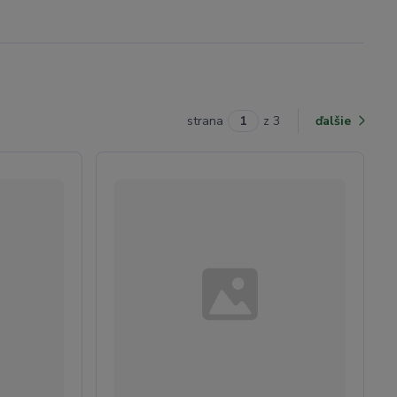
strana
z 3
ďalšie