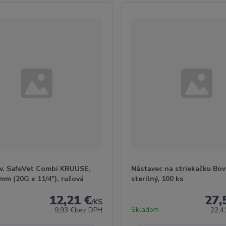
.v. SafeVet Combi KRUUSE,
Nástavec na striekačku Bov
 mm (20G x 11/4"), ružová
sterilný, 100 ks
12,21 €
27,
/
KS
Skladom
9,93 €
bez DPH
22,4