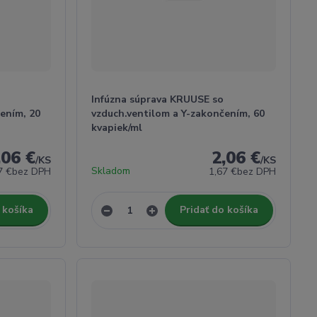
Infúzna súprava KRUUSE so
ením, 20
vzduch.ventilom a Y-zakončením, 60
kvapiek/ml
,06 €
2,06 €
/
KS
/
KS
Skladom
7 €
bez DPH
1,67 €
bez DPH
 košíka
Pridať do košíka