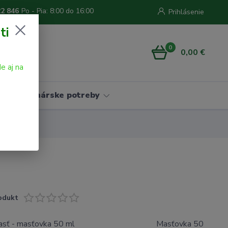
22 846
Po - Pia: 8:00 do 16:00
Prihlásenie
ti
0
0,00 €
e aj na
Vinárske potreby
odukt
na masť - masťovka 50 ml Masťovka 50