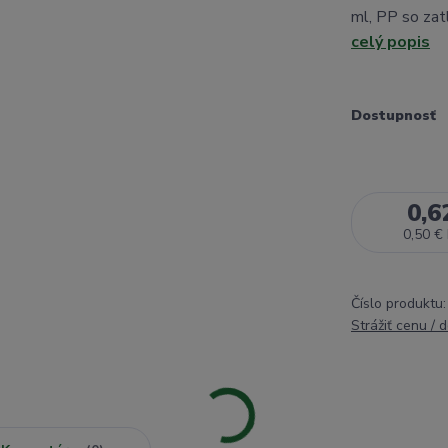
ml, PP so zat
celý popis
Dostupnosť
0,6
0,50 €
Číslo produktu:
Strážiť cenu / 