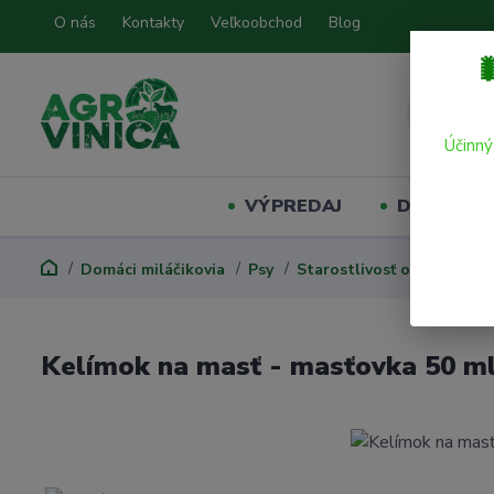
O nás
Kontakty
Veľkoobchod
Blog

Účinný
VÝPREDAJ
Domáci mil
Domáci miláčikovia
Psy
Starostlivosť o psa
Lab
Kelímok na masť - masťovka 50 m