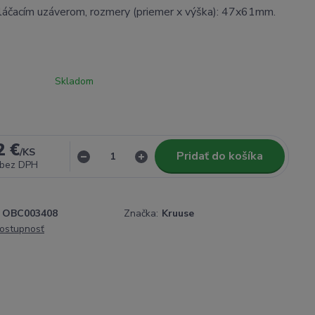
láčacím uzáverom, rozmery (priemer x výška): 47x61mm.
Skladom
2 €
/
KS
Pridať do košíka
bez DPH
OBC003408
Značka:
Kruuse
dostupnosť