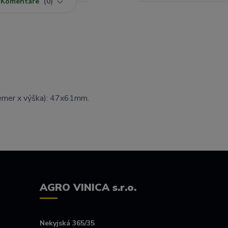
Komentáre
0
iemer x výška): 47x61mm.
AGRO VINICA s.r.o.
Nekyjská 365/35