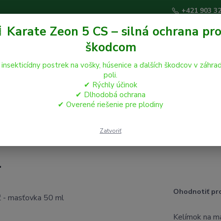
+421 903 3
 Karate Zeon 5 CS – silná ochrana pro
škodcom
Hľadať
 insekticídny postrek na vošky, húsenice a ďalších škodcov v záhrad
poli.
✔ Rýchly účinok
áčikovia
Hospodárske zvieratá
Záhrada
✔ Dlhodobá ochrana
✔ Overené riešenie pre plodiny
oratórne pomôcky
Kelímok na masť - masťovka 50 ml
Zatvoriť
l
Ohodnotiť pr
Kelímok 