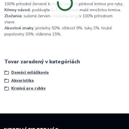
100% prírodné červené komárie larvy-doplnkové krmivo pre ryby.
Kŕmny návod:
podávajte 2-3 x týždenne malé množstvo krmiva.
Zloženie:
sušené červené komária larvy v 100% prírodnom
stave.
Akostné znaky
: proteíny 50%, vlhkosť 9%, tuky 2%, hrubé
popoloviny 20%, vláknina 15%.
Tovar zaradený v kategóriách
Domáci miláčikovia
Akvaristika
Krmivá pre rybky