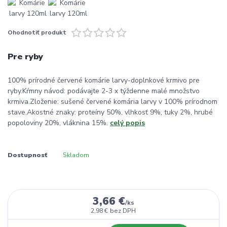
Ohodnotiť produkt
Pre ryby
100% prírodné červené komárie larvy-doplnkové krmivo pre
ryby.Kŕmny návod: podávajte 2-3 x týždenne malé množstvo
krmiva.Zloženie: sušené červené komária larvy v 100% prírodnom
stave.Akostné znaky: proteíny 50%, vlhkosť 9%, tuky 2%, hrubé
popoloviny 20%, vláknina 15%.
celý popis
Dostupnosť
Skladom
3,66 €
/
ks
2,98 €
bez DPH