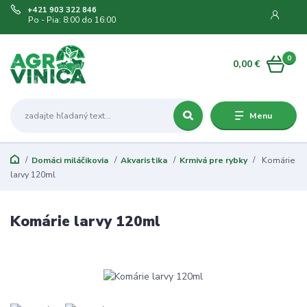
+421 903 322 846
Po - Pia: 8:00 do 16:00
0
0,00 €
Menu
Domáci miláčikovia
Akvaristika
Krmivá pre rybky
Komárie
larvy 120ml
Komárie larvy 120ml