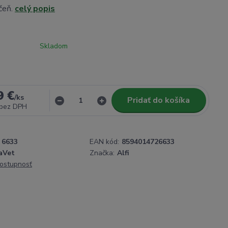
čeň.
celý popis
Skladom
9 €
/
ks
Pridať do košíka
bez DPH
6633
EAN kód:
8594014726633
aVet
Značka:
Alfi
dostupnosť