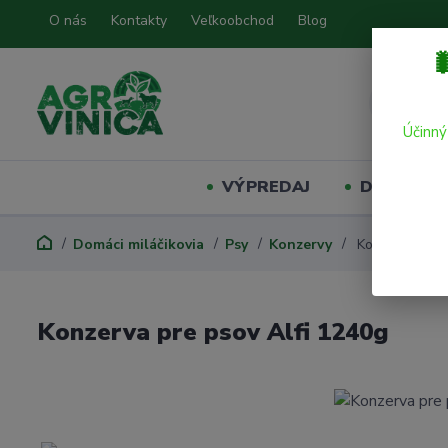
O nás
Kontakty
Veľkoobchod
Blog

Účinný
VÝPREDAJ
Domáci mil
Domáci miláčikovia
Psy
Konzervy
Konzerva pre 
Konzerva pre psov Alfi 1240g