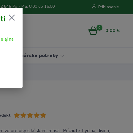
22 846
Po - Pia: 8:00 do 16:00
Prihlásenie
ti
0
0,00 €
e aj na
Vinárske potreby
odukt
ivo pre psy s kúskami mäsa. Príchute: hydina, divina,