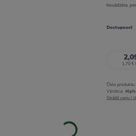
hovädzina, pe
Dostupnosť
2,0
1,70 €
Číslo produktu:
Výrobca:
Alph
Strážiť cenu / 