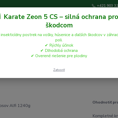
+421 903 3
 Karate Zeon 5 CS – silná ochrana pro
škodcom
Hľadať
 insekticídny postrek na vošky, húsenice a ďalších škodcov v záhrad
poli.
✔ Rýchly účinok
áčikovia
Hospodárske zvieratá
Záhrada
✔ Dlhodobá ochrana
✔ Overené riešenie pre plodiny
psov Alfi 1240g
Zatvoriť
Ohodnotiť pr
Kompletné krm