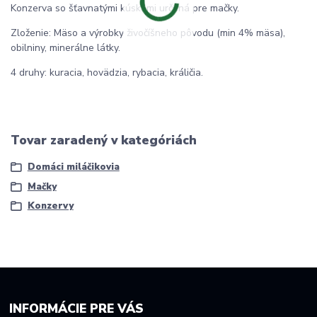
Konzerva so šťavnatými kúskami určená pre mačky.
Zloženie: Mäso a výrobky živočíšneho pôvodu (min 4% mäsa),
obilniny, minerálne látky.
4 druhy: kuracia, hovädzia, rybacia, králičia.
Tovar zaradený v kategóriách
Domáci miláčikovia
Mačky
Konzervy
INFORMÁCIE PRE VÁS