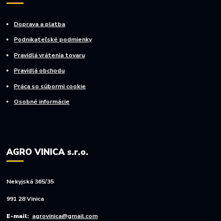
Doprava a platba
Podnikateľské podmienky
Pravidlá vrátenia tovaru
Pravidlá obchodu
Práca so súbormi cookie
Osobné informácie
AGRO VINICA s.r.o.
Nekyjská 365/35
991 28 Vinica
E-mail:
agrovinica@gmail.com