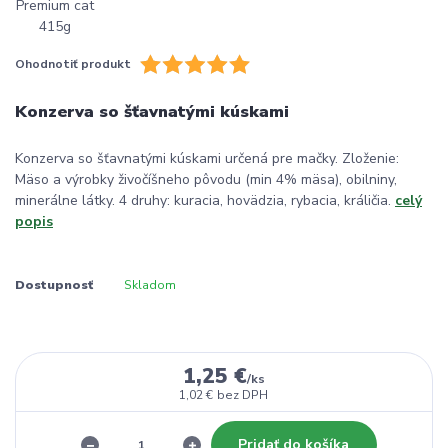
Ohodnotiť produkt
Konzerva so šťavnatými kúskami
Konzerva so šťavnatými kúskami určená pre mačky. Zloženie:
Mäso a výrobky živočíšneho pôvodu (min 4% mäsa), obilniny,
minerálne látky. 4 druhy: kuracia, hovädzia, rybacia, králičia.
celý
popis
Dostupnosť
Skladom
1,25 €
/
ks
1,02 €
bez DPH
Pridať do košíka