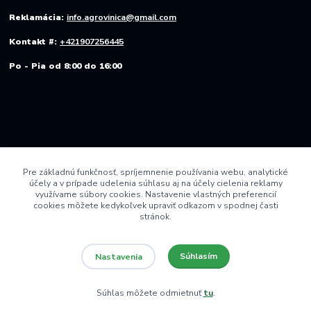
Reklamácia:
info.agrovinica@gmail.com
Kontakt #:
+421907256445
Po - Pia od 8:00 do 16:00
Pre základnú funkčnosť, spríjemnenie používania webu, analytické
účely a v prípade udelenia súhlasu aj na účely cielenia reklamy
využívame súbory cookies. Nastavenie vlastných preferencií
cookies môžete kedykoľvek upraviť odkazom v spodnej časti
stránok.
Súhlasím
Nastavenia
© 2022 AGRO VINICA s.r.o.
Súhlas môžete odmietnuť
tu
.
Vytvorené na
Eshop-rychlo.sk