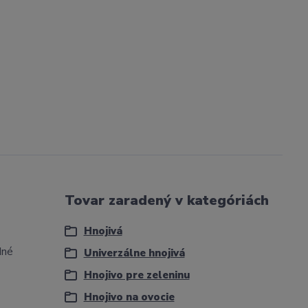
Tovar zaradený v kategóriách
Hnojivá
dné
Univerzálne hnojivá
Hnojivo pre zeleninu
Hnojivo na ovocie