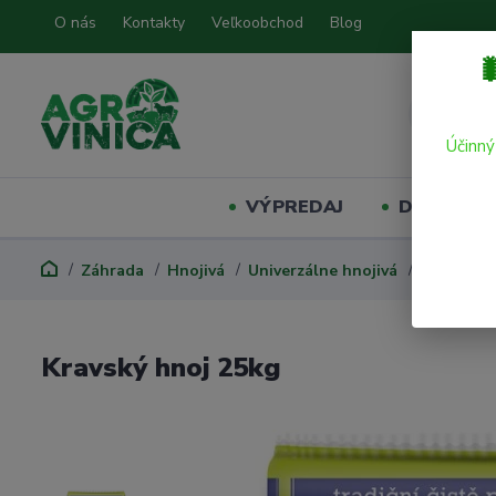
O nás
Kontakty
Veľkoobchod
Blog

Účinný
VÝPREDAJ
Domáci mil
Záhrada
Hnojivá
Univerzálne hnojivá
Kravský h
Kravský hnoj 25kg