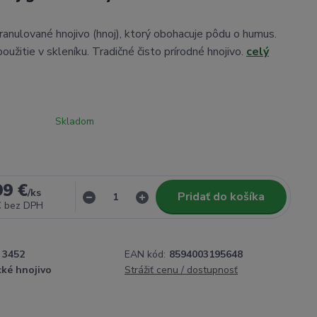
ranulované hnojivo (hnoj), ktorý obohacuje pôdu o humus.
oužitie v skleníku. Tradičné čisto prírodné hnojivo.
celý
Skladom
99 €
/
ks
Pridať do košíka
€
bez DPH
3452
EAN kód:
8594003195648
cké hnojivo
Strážiť cenu / dostupnosť