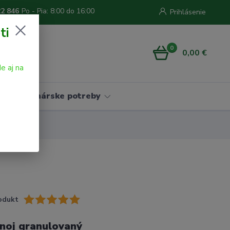
22 846
Po - Pia: 8:00 do 16:00
Prihlásenie
ti
0
0,00 €
e aj na
Vinárske potreby
odukt
noj granulovaný