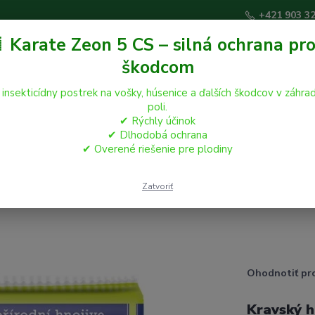
+421 903 3
 Karate Zeon 5 CS – silná ochrana pro
škodcom
Hľadať
 insekticídny postrek na vošky, húsenice a ďalších škodcov v záhrad
poli.
✔ Rýchly účinok
áčikovia
Hospodárske zvieratá
Záhrada
✔ Dlhodobá ochrana
✔ Overené riešenie pre plodiny
noj 25kg
Zatvoriť
Ohodnotiť pr
Kravský h