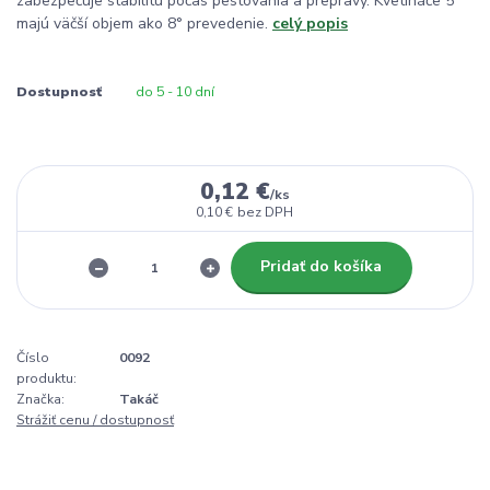
zabezpečuje stabilitu počas pestovania a prepravy. Kvetináče 5°
majú väčší objem ako 8° prevedenie.
celý popis
Dostupnosť
do 5 - 10 dní
0,12 €
/
ks
0,10 €
bez DPH
Pridať do košíka
Číslo
0092
produktu:
Značka:
Takáč
Strážiť cenu / dostupnosť