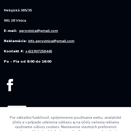
Nekyjská 365/35
991 28 Vinica
E-mail:
agrovinica@gmail.com
Reklamácia:
info.agrovinica@gmail.com
Kontakt #:
+421907256445
Po - Pia od 8:00 do 16:00
Pre základnú funkčnosť, spríjemnenie používania webu, analytické
účely a v prípade udelenia súhlasu aj na účely cielenia reklamy
využívame súbory cookies. Nastavenie vlastných preferencií