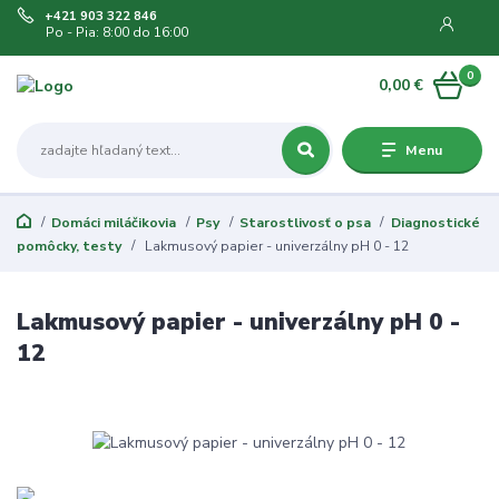
+421 903 322 846
Po - Pia: 8:00 do 16:00
0
0,00 €
Menu
Domáci miláčikovia
Psy
Starostlivosť o psa
Diagnostické
pomôcky, testy
Lakmusový papier - univerzálny pH 0 - 12
Lakmusový papier - univerzálny pH 0 -
12