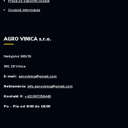
Práca so súbormi cookie
Osobné informácie
AGRO VINICA s.r.o.
Nekyjská 365/35
991 28 Vinica
E-mail:
agrovinica@gmail.com
Reklamácia:
info.agrovinica@gmail.com
Kontakt #:
+421907256445
Po - Pia od 8:00 do 16:00