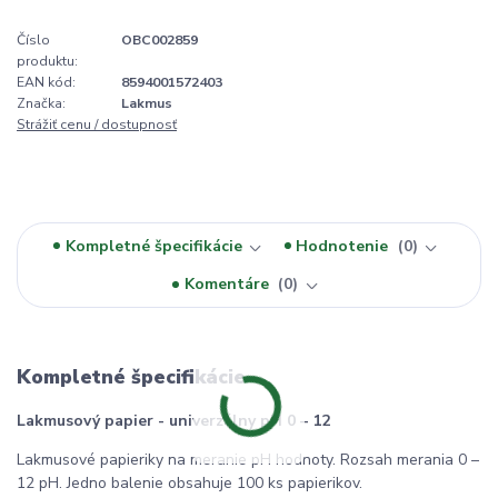
Číslo
OBC002859
produktu:
EAN kód:
8594001572403
Značka:
Lakmus
Strážiť cenu / dostupnosť
Kompletné špecifikácie
Hodnotenie
0
Komentáre
0
Kompletné špecifikácie
Lakmusový papier - univerzálny pH 0 – 12
Lakmusové papieriky na meranie pH hodnoty. Rozsah merania 0 –
12 pH. Jedno balenie obsahuje 100 ks papierikov.