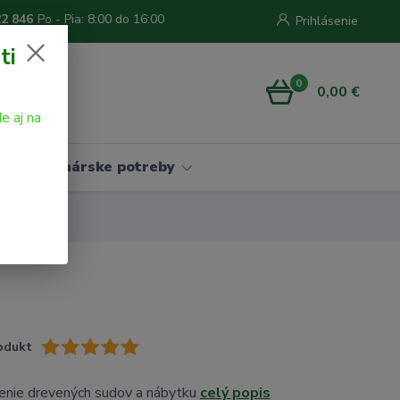
22 846
Po - Pia: 8:00 do 16:00
Prihlásenie
ti
0
0,00 €
e aj na
Vinárske potreby
odukt
renie drevených sudov a nábytku
celý popis