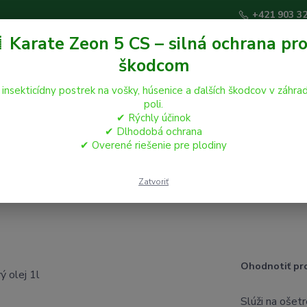
+421 903 3
 Karate Zeon 5 CS – silná ochrana pro
škodcom
Hľadať
 insekticídny postrek na vošky, húsenice a ďalších škodcov v záhrad
poli.
✔ Rýchly účinok
áčikovia
Hospodárske zvieratá
Záhrada
✔ Dlhodobá ochrana
✔ Overené riešenie pre plodiny
Zatvoriť
Ohodnotiť pr
Slúži na ošet