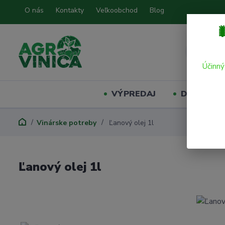
O nás
Kontakty
Veľkoobchod
Blog

Účinný
VÝPREDAJ
Domáci mil
Vinárske potreby
Ľanový olej 1l
Ľanový olej 1l