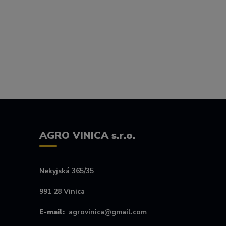
AGRO VINICA s.r.o.
Nekyjská 365/35
991 28 Vinica
E-mail:
agrovinica@gmail.com