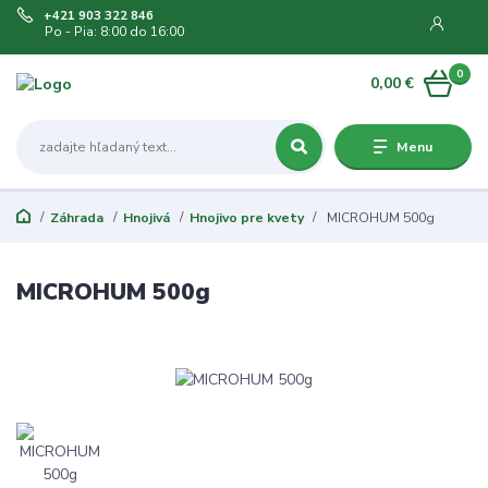
+421 903 322 846
Po - Pia: 8:00 do 16:00
0
0,00 €
Menu
Záhrada
Hnojivá
Hnojivo pre kvety
MICROHUM 500g
MICROHUM 500g