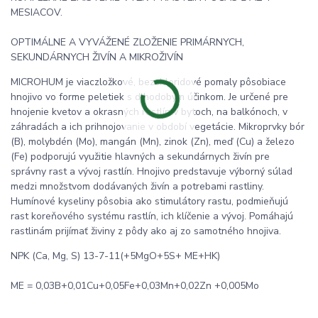
MESIACOV.
OPTIMÁLNE A VYVÁŽENÉ ZLOŽENIE PRIMÁRNYCH,
SEKUNDÁRNYCH ŽIVÍN A MIKROŽIVÍN
MICROHUM je viaczložkové, bezchloridové pomaly pôsobiace
hnojivo vo forme peletiek s dlhodobým účinkom. Je určené pre
hnojenie kvetov a okrasných rastlín v bytoch, na balkónoch, v
záhradách a ich prihnojovanie v období vegetácie. Mikroprvky bór
(B), molybdén (Mo), mangán (Mn), zinok (Zn), meď (Cu) a železo
(Fe) podporujú využitie hlavných a sekundárnych živín pre
správny rast a vývoj rastlín. Hnojivo predstavuje výborný súlad
medzi množstvom dodávaných živín a potrebami rastliny.
Humínové kyseliny pôsobia ako stimulátory rastu, podmieňujú
rast koreňového systému rastlín, ich klíčenie a vývoj. Pomáhajú
rastlinám prijímať živiny z pôdy ako aj zo samotného hnojiva.
NPK (Ca, Mg, S) 13-7-11(+5MgO+5S+ ME+HK)
ME = 0,03B+0,01Cu+0,05Fe+0,03Mn+0,02Zn +0,005Mo