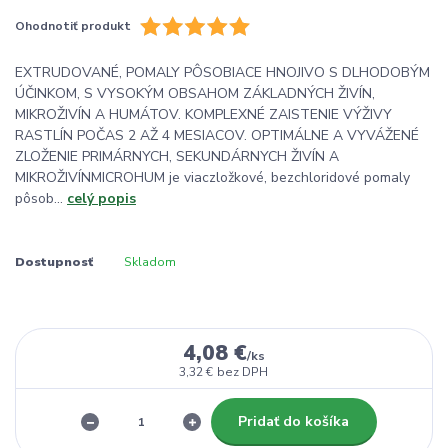
Ohodnotiť produkt
EXTRUDOVANÉ, POMALY PÔSOBIACE HNOJIVO S DLHODOBÝM
ÚČINKOM, S VYSOKÝM OBSAHOM ZÁKLADNÝCH ŽIVÍN,
MIKROŽIVÍN A HUMÁTOV. KOMPLEXNÉ ZAISTENIE VÝŽIVY
RASTLÍN POČAS 2 AŽ 4 MESIACOV. OPTIMÁLNE A VYVÁŽENÉ
ZLOŽENIE PRIMÁRNYCH, SEKUNDÁRNYCH ŽIVÍN A
MIKROŽIVÍNMICROHUM je viaczložkové, bezchloridové pomaly
pôsob...
celý popis
Dostupnosť
Skladom
4,08 €
/
ks
3,32 €
bez DPH
Pridať do košíka