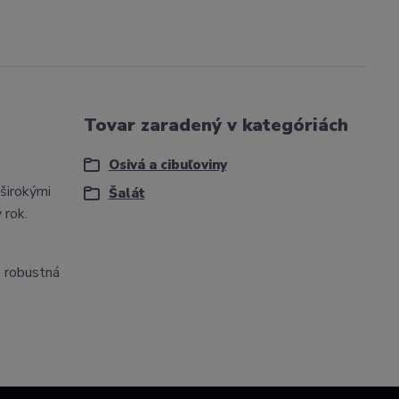
Tovar zaradený v kategóriách
Osivá a cibuľoviny
 širokými
Šalát
 rok.
e robustná