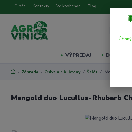
O nás
Kontakty
Veľkoobchod
Blog

Účinný
VÝPREDAJ
Domáci mil
Záhrada
Osivá a cibuľoviny
Šalát
Mangold duo L
Mangold duo Lucullus-Rhubarb Ch