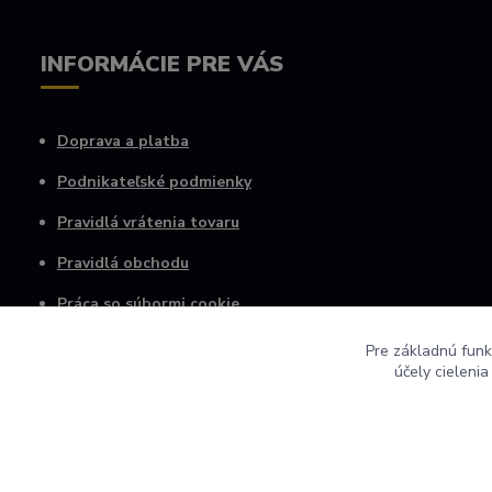
INFORMÁCIE PRE VÁS
Doprava a platba
Podnikateľské podmienky
Pravidlá vrátenia tovaru
Pravidlá obchodu
Práca so súbormi cookie
Osobné informácie
Pre základnú funk
účely cieleni