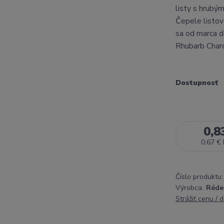
listy s hrubým
Čepele listov
sa od marca d
Rhubarb Chard
Dostupnosť
0,8
0,67 €
Číslo produktu:
Výrobca:
Réde
Strážiť cenu / 