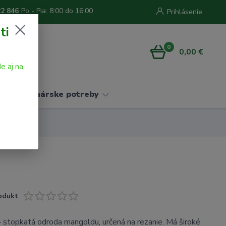
22 846
Po - Pia: 8:00 do 16:00
Prihlásenie
ti
0
0,00 €
e aj na
Vinárske potreby
odukt
topkatá odroda mangoldu, určená na rezanie. Má široké