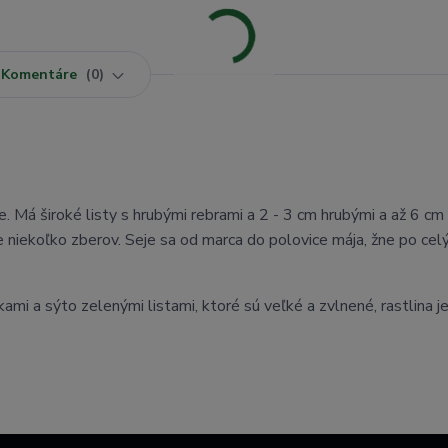
Komentáre
0
 Má široké listy s hrubými rebrami a 2 - 3 cm hrubými a až 6 cm
 niekoľko zberov. Seje sa od marca do polovice mája, žne po celý
i a sýto zelenými listami, ktoré sú veľké a zvlnené, rastlina j