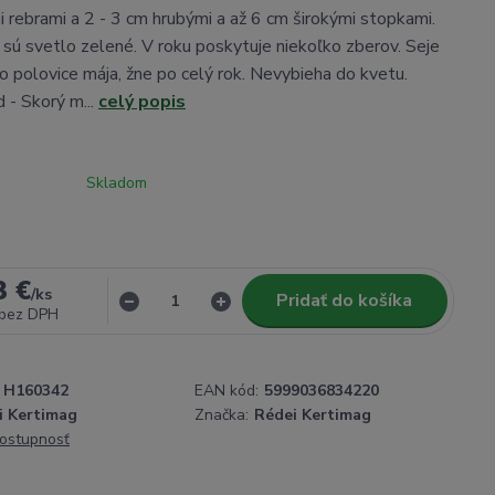
i rebrami a 2 - 3 cm hrubými a až 6 cm širokými stopkami.
 sú svetlo zelené. V roku poskytuje niekoľko zberov. Seje
o polovice mája, žne po celý rok. Nevybieha do kvetu.
 - Skorý m...
celý popis
Skladom
3 €
/
ks
Pridať do košíka
bez DPH
H160342
EAN kód:
5999036834220
i Kertimag
Značka:
Rédei Kertimag
dostupnosť