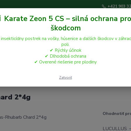
+421 903 3
 Karate Zeon 5 CS – silná ochrana pro
škodcom
Hľadať
 insekticídny postrek na vošky, húsenice a ďalších škodcov v záhrad
poli.
✔ Rýchly účinok
áčikovia
Hospodárske zvieratá
Záhrada
✔ Dlhodobá ochrana
✔ Overené riešenie pre plodiny
ucullus-Rhubarb Chard 2*4g
Zatvoriť
ard 2*4g
Ohodnotiť pr
LUCULLUS – s