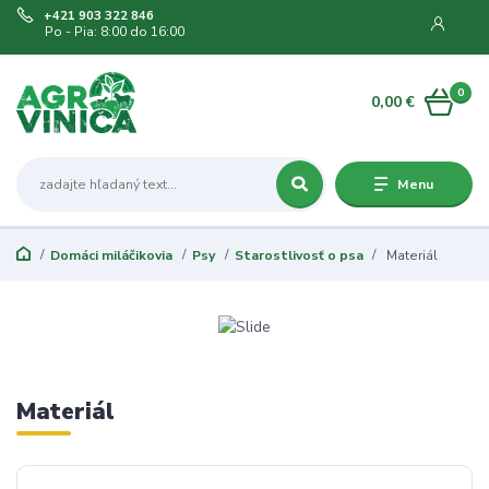
+421 903 322 846
Po - Pia: 8:00 do 16:00
0
0,00 €
Menu
Domáci miláčikovia
Psy
Starostlivosť o psa
Materiál
Materiál