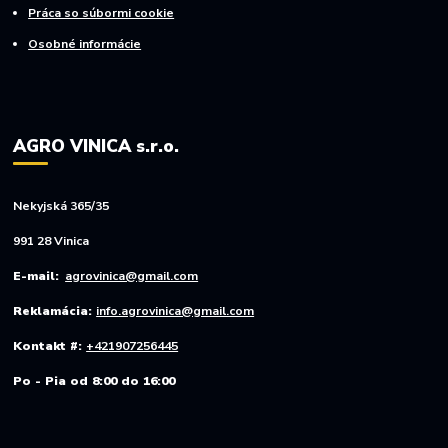
Práca so súbormi cookie
Osobné informácie
AGRO VINICA s.r.o.
Nekyjská 365/35
991 28 Vinica
E-mail:
agrovinica@gmail.com
Reklamácia:
info.agrovinica@gmail.com
Kontakt #:
+421907256445
Po - Pia od 8:00 do 16:00