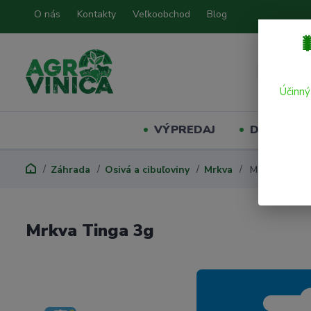
O nás
Kontakty
Veľkoobchod
Blog

Účinný
VÝPREDAJ
Domáci mil
Záhrada
Osivá a cibuľoviny
Mrkva
Mrkva Tinga 
Mrkva Tinga 3g