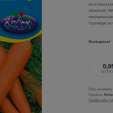
cm a hlava ko
skladovať. Mr
mechanizovaný
Vyznačuje sa
Dostupnosť
0,9
0,77 €
Číslo produktu:
Výrobca:
Réde
Strážiť cenu / 