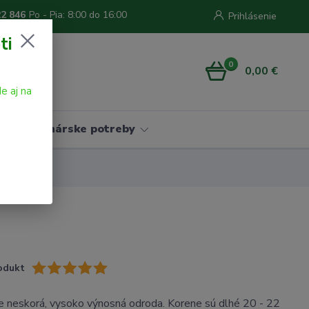
22 846
Po - Pia: 8:00 do 16:00
Prihlásenie
ti
0
0,00 €
e aj na
Vinárske potreby
odukt
e neskorá, vysoko výnosná odroda. Korene sú dlhé 20 - 22