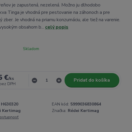
reňov je zapustená, nezelená. Možno ju dlhodobo
kva Tinga je vhodná pre pestovanie na záhonoch a pre
 zber. Je vhodná na priamu konzumáciu, ale tiež na varenie.
 vysokým obsahom b...
celý popis
Skladom
5 €
/
ks
Pridať do košíka
bez DPH
H630320
EAN kód:
5999036830864
i Kertimag
Značka:
Rédei Kertimag
dostupnosť