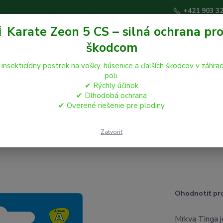
+421 903 3
 Karate Zeon 5 CS – silná ochrana pro
škodcom
Hľadať
 insekticídny postrek na vošky, húsenice a ďalších škodcov v záhrad
poli.
✔ Rýchly účinok
áčikovia
Hospodárske zvieratá
Záhrada
✔ Dlhodobá ochrana
✔ Overené riešenie pre plodiny
3g
Zatvoriť
Ohodnotiť pr
Mrkva Tinga j