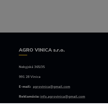
AGRO VINICA s.r.o.
Nekyjská 365/35
991 28 Vinica
E-mail:
agrovinica@gmail.com
Reklamácia:
info.agrovinica@gmail.com
Kontakt #:
+421907256445