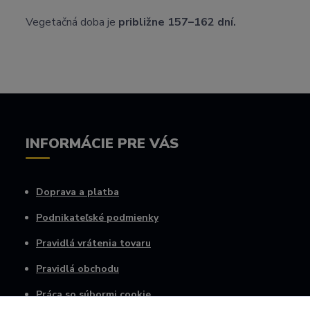
Vegetačná doba je
približne 157–162 dní.
INFORMÁCIE PRE VÁS
Doprava a platba
Podnikateľské podmienky
Pravidlá vrátenia tovaru
Pravidlá obchodu
Práca so súbormi cookie