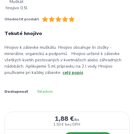
Ohodnotiť produkt
Tekuté hnojivo
Hnojivo k zálievke muškátu. Hnojivo obsahuje tri zložky -
minerálne, organickú a podpornú. Hnojivo určené k zálievke
všetkých kvetín pestovaných v kvetináčoch alebo záhradných
nádobách. Aplikujeme 5 ml prípravku na 2 l vody. Hnojivo
používame pri každej zálievke.
celý popis
Dostupnosť
Skladom
1,88 €
/
ks
1,53 €
bez DPH