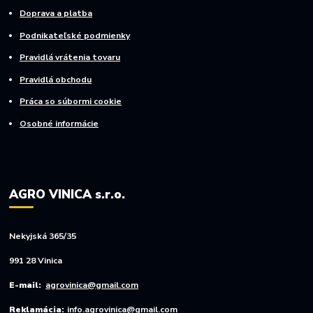
Doprava a platba
Podnikateľské podmienky
Pravidlá vrátenia tovaru
Pravidlá obchodu
Práca so súbormi cookie
Osobné informácie
AGRO VINICA s.r.o.
Nekyjská 365/35
991 28 Vinica
E-mail:
agrovinica@gmail.com
Reklamácia:
info.agrovinica@gmail.com