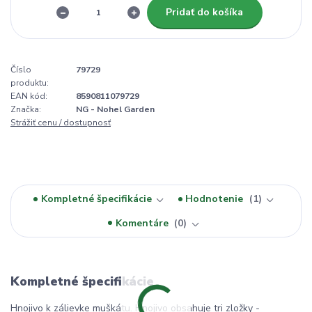
Pridať do košíka
Číslo
79729
produktu:
EAN kód:
8590811079729
Značka:
NG - Nohel Garden
Strážiť cenu / dostupnosť
Kompletné špecifikácie
Hodnotenie
1
Komentáre
0
Kompletné špecifikácie
Hnojivo k zálievke muškátu. Hnojivo obsahuje tri zložky -