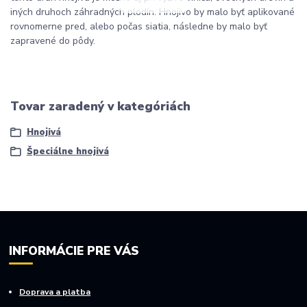
iných druhoch záhradných plodín. Hnojivo by malo byť aplikované
rovnomerne pred, alebo počas siatia, následne by malo byť
zapravené do pôdy.
Tovar zaradený v kategóriách
Hnojivá
Špeciálne hnojivá
INFORMÁCIE PRE VÁS
Doprava a platba