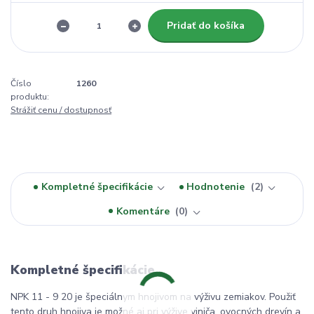
Pridať do košíka
Číslo
1260
produktu:
Strážiť cenu / dostupnosť
Kompletné špecifikácie
Hodnotenie
2
Komentáre
0
Kompletné špecifikácie
NPK 11 - 9 20 je špeciálnym hnojivom na výživu zemiakov. Použiť
tento druh hnojiva je možné aj pri výžive viniča, ovocných drevín a