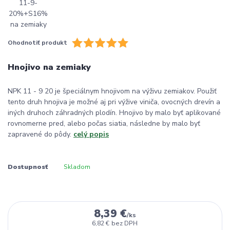
Ohodnotiť produkt
Hnojivo na zemiaky
NPK 11 - 9 20 je špeciálnym hnojivom na výživu zemiakov. Použiť
tento druh hnojiva je možné aj pri výžive viniča, ovocných drevín a
iných druhoch záhradných plodín. Hnojivo by malo byť aplikované
rovnomerne pred, alebo počas siatia, následne by malo byť
zapravené do pôdy.
celý popis
Dostupnosť
Skladom
8,39 €
/
ks
6,82 €
bez DPH